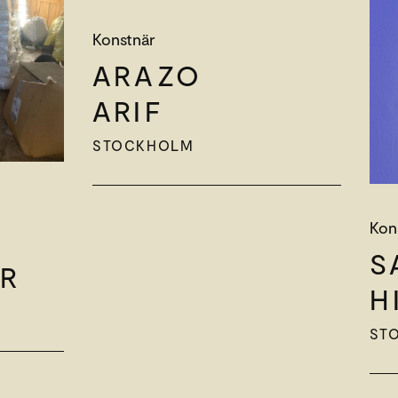
Konstnär
ARAZO
ARIF
STOCKHOLM
Kon
S
R
H
ST