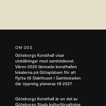
OM OSS
Göteborgs Konsthall visar
utställningar med samtidskonst.
Våren 2025 lämnade konsthallen
lokalerna på Götaplatsen för att
flytta till Slakthuset i Gamlestaden
där öppning planeras till 2027.
DENNA WEBBPLATS ANVÄNDER COOKIES
SWEDISH
Göteborgs Konsthall är en del av
Denna webbplats använder cookies för att förbättra
Göteborgs Stads kulturförvaltning
ENGLISH