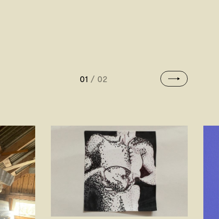
01
/ 02
Senare
aktiviteter