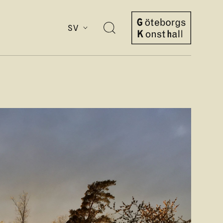
SV
Öppna
sök
Göteborgs
Konsthall