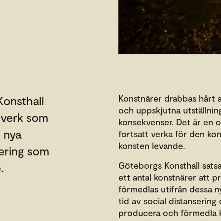
Konstnärer drabbas hårt a
onsthall
och uppskjutna utställni
a verk som
konsekvenser. Det är en o
 nya
fortsatt verka för den ko
konsten levande.
lering som
Göteborgs Konsthall sats
.
ett antal konstnärer att 
förmedlas utifrån dessa ny
tid av social distansering 
producera och förmedla k