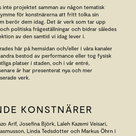
ds inte projektet samman av någon tematisk
rymme för konstnärerna att fritt tolka sin
m berör dem idag. Det är verk som tar upp
 och politiska frågeställningar och bidrar således
tion av den samtid vi idag lever i.
ades här på hemsidan och/eller i våra kanaler
 andra bestod av performance eller tog fysisk
liga platser i staden, och i vår entré,
senare år har presenterat nya och mer
serade verk.
NDE KONSTNÄRER
o Arif, Josefina Björk, Laleh Kazemi Veisari,
Rasmusson, Linda Tedsdotter och Markus Öhrn i