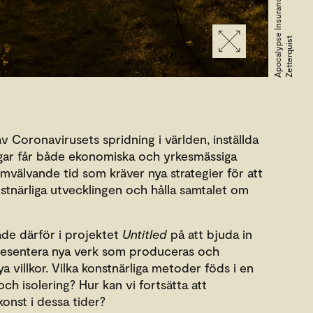
s
t
v Coronavirusets spridning i världen, inställda
ngar får både ekonomiska och yrkesmässiga
mvälvande tid som kräver nya strategier för att
nstnärliga utvecklingen och hålla samtalet om
ade därför i projektet
Untitled
på att bjuda in
presentera nya verk som produceras och
a villkor. Vilka konstnärliga metoder föds i en
och isolering? Hur kan vi fortsätta att
onst i dessa tider?