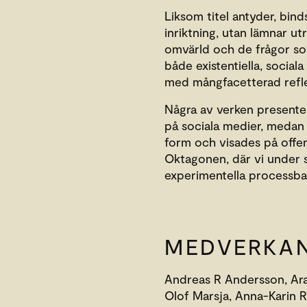
Liksom titel antyder, bin
inriktning, utan lämnar ut
omvärld och de frågor so
både existentiella, sociala
med mångfacetterad reflek
Några av verken presenter
på sociala medier, medan
form och visades på offent
Oktagonen, där vi under 
experimentella processba
MEDVERKA
Andreas R Andersson, Araz
Olof Marsja, Anna-Karin 