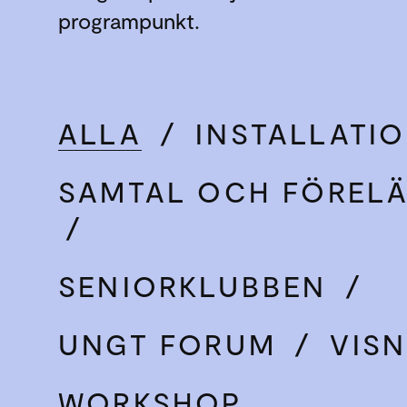
programpunkt.
ALLA
/
INSTALLATI
SAMTAL OCH FÖREL
/
SENIORKLUBBEN
/
UNGT FORUM
/
VIS
WORKSHOP