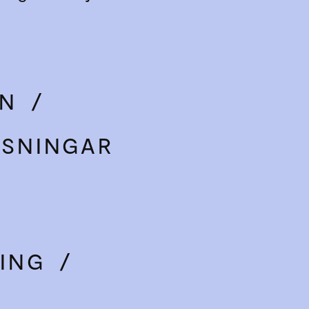
ON
/
ÄSNINGAR
NING
/