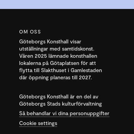
OM OSS
Göteborgs Konsthall visar
utställningar med samtidskonst.
Våren 2025 lämnade konsthallen
lokalerna på Götaplatsen för att
flytta till Slakthuset i Gamlestaden
där öppning planeras till 2027.
DENNA WEBBPLATS ANVÄNDER COOKIES
SWEDISH
Göteborgs Konsthall är en del av
Denna webbplats använder cookies för att förbättra
Göteborgs Stads kulturförvaltning
ENGLISH
användarupplevelsen. Genom att använda vår webbplats samtycker du
Så behandlar vi dina personuppgifter
till alla cookies i enlighet med vår cookiepolicy.
Läs mer
Cookie settings
ACCEPTERA
ANPASSA