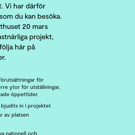
t. Vi har därför
u som du kan besöka.
akthuset 20 mars
stnärliga projekt,
ölja här på
r.
 förutsättningar för
e ytor för utställningar,
kade öppettider.
bjudits in i projektet
r av platsen
sa nationell och