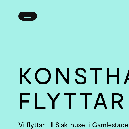
Öppna/stäng
meny
KONSTH
FLYTTAR
Vi flyttar till Slakthuset i Gamlestad