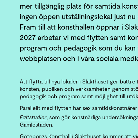
mer tillgänglig plats för samtida kons
ingen öppen utställningslokal just n
Fram till att konsthallen öppnar i Sl
2027 arbetar vi med flytten samt kon
program och pedagogik som du kan f
webbplatsen och i våra sociala medie
Att flytta till nya lokaler i Slakthuset ger bättre
konsten, publiken och verksamheten genom störr
pedagogik och program samt möjlighet till utö
Parallellt med flytten har sex samtidskonstnärer 
Fältstudier
, som gör konstnärliga undersökninga
Gamlestaden.
Göteborgs Konsthall i Slakthuset kommer att vi