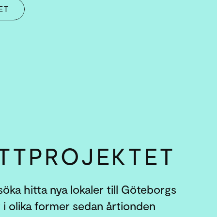
ET
TT­PROJEKTET
öka hitta nya lokaler till Göteborgs
 i olika former sedan årtionden