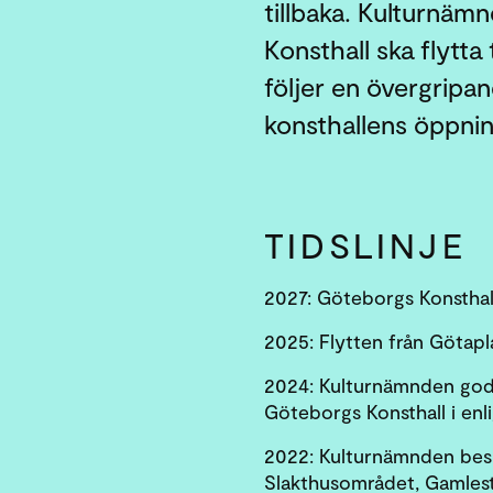
tillbaka. Kulturnäm
Konsthall ska flytta 
följer en övergripand
konsthallens öppnin
TIDSLINJE
2027: Göteborgs Konsthal
2025: Flytten från Götapla
2024: Kulturnämnden godk
Göteborgs Konsthall i enl
2022: Kulturnämnden beslu
Slakthusområdet, Gamles