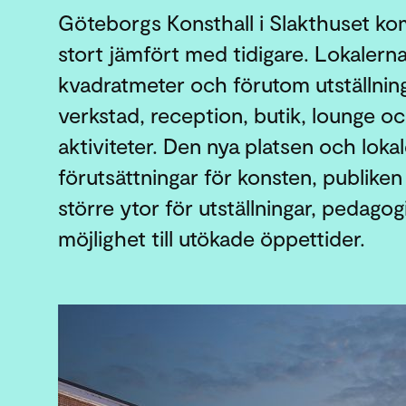
Göteborgs Konsthall i Slakthuset ko
stort jämfört med tidigare. Lokalern
kvadratmeter och förutom utställni
verkstad, reception, butik, lounge o
aktiviteter. Den nya platsen och loka
förutsättningar för konsten, publi
större ytor för utställningar, pedag
möjlighet till utökade öppettider.