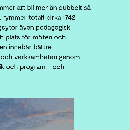
mmer att bli mer än dubbelt så
a rymmer totalt cirka 1742
ngsytor även pedagogisk
ch plats för möten och
len innebär bättre
ken och verksamheten genom
ogik och program – och