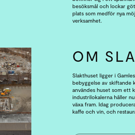
besöksmål och lockar göt
plats som medför nya möjl
verksamhet.
OM SL
Slakthuset ligger i Gamle
bebyggelse av skiftande ka
användes huset som ett k
industrilokalerna håller n
växa fram. Idag producera
kaffe och vin, och restau