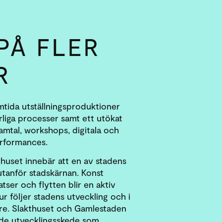
PÅ FLER
R
mtida utställningsproduktioner
liga processer samt ett utökat
mtal, workshops, digitala och
erformances.
akthuset innebär att en av stadens
 utanför stadskärnan. Konst
atser och flytten blir en aktiv
tur följer stadens utveckling och i
re. Slakthuset och Gamlestaden
ande utvecklingsskede som