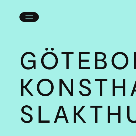
Öppna/stäng
meny
GÖTEBO
KONSTHA
SLAKT­H