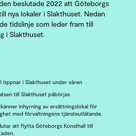
nden beslutade 2022 att Göteborgs
till nya lokaler i Slakthuset. Nedan
e tidslinje som leder fram till
g i Slakthuset.
l öppnar i Slakthuset under våren
tsen till Slakthuset påbörjas
änner inhyrning av ersättningslokal för
ighet med förvaltningens tjänsteutlåtande.
tar att flytta Göteborgs Konsthall till
taden.