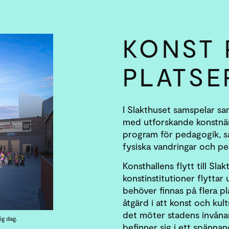
KONST 
PLATSE
I Slakthuset samspelar sa
med utforskande konstnär
program för pedagogik, sa
fysiska vandringar och p
Konsthallens flytt till Sl
konstinstitutioner flyttar
behöver finnas på flera pl
åtgärd i att konst och kul
det möter stadens invåna
ig dag.
befinner sig i ett spänn