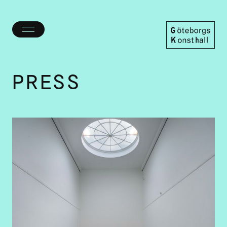
Öppna/stäng
meny
Göteborgs
Konsthall
PRESS