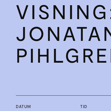
VISNING
JONATA
PIHLGR
DATUM
TID