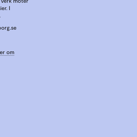
 verk möter
er. I
.
borg.se
er om