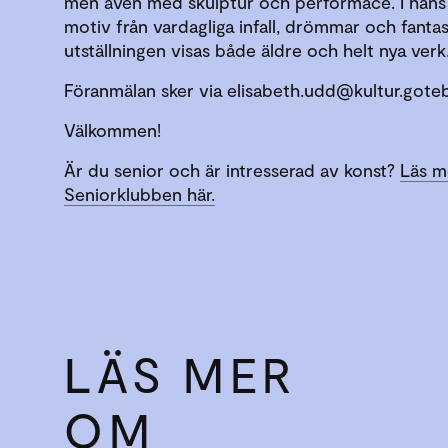
men även med skulptur och performace. I hans
motiv från vardagliga infall, drömmar och fantasi
utställningen visas både äldre och helt nya verk
Föranmälan sker via elisabeth.udd@kultur.gote
Välkommen!
Är du senior och är intresserad av konst?
Läs m
Seniorklubben här.
LÄS MER
OM