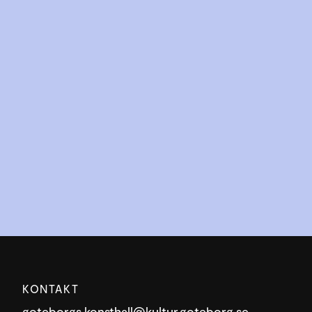
KONTAKT
goteborgs.konsthall@kultur.goteborg.se