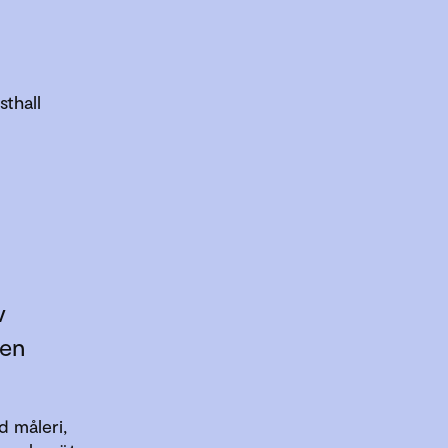
thall
v
ren
d måleri,