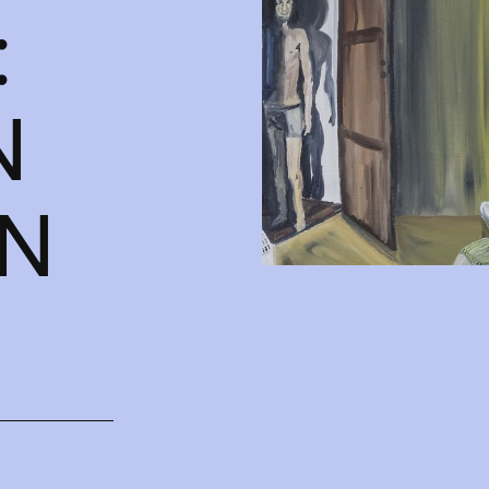
:
N
EN