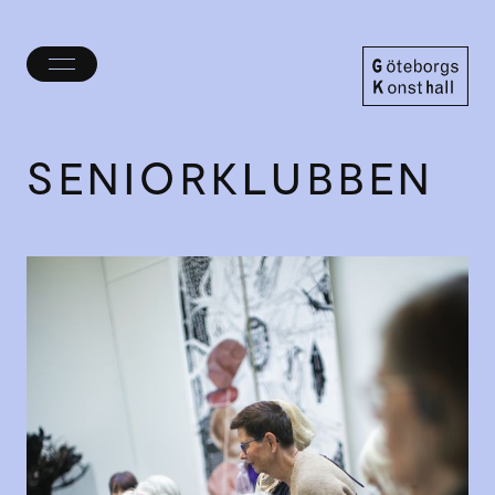
Öppna/stäng
meny
Göteborgs
Konsthall
SENIOR­KLUBBEN