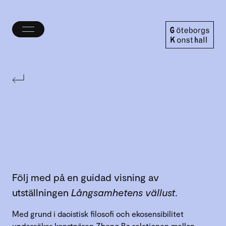
Öppna/stäng
meny
Göteborgs
Konsthall
Följ med på en guidad visning av
utställningen
Långsamhetens vällust
.
Med grund i daoistisk filosofi och ekosensibilitet
undersöker konstnären Zheng Bo relationen mellan