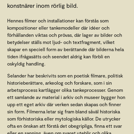
konstnärer inom rörlig bild.
Hennes filmer och installationer kan förstås som
kompositioner eller tankemodeller där idéer och
förhållanden viktas och prövas, där lager av bilder och
betydelser ställs mot ljud- och textfragment, vilket
skapar en speciell form av berättande där bilderna hela
tiden ifrågasätts och seendet aldrig kan förbli en
oskyldig handling.
Selander har beskrivits som en poetisk filmare, politisk
historieberättare, arkeolog och forskare, som i sin
arbetsprocess kartlägger olika tankeprocesser. Genom
ett samlande av material i arkiv och museer bygger hon
upp ett eget arkiv där verken sedan skapas och finner
sin form. Filmerna letar sig fram bland såväl historiska
som förhistoriska eller mytologiska källor. De utrycker
ofta en önskan att förstå det obegripliga, finna ett svar
eller en sanning, även om svaret uteblir och olika