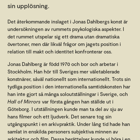
sin upplösning.
Det återkommande inslaget i Jonas Dahlbergs konst är
undersökningen av rummets psykologiska aspekter. I
det rummet utspelar sig ett drama utan dramatiska
övertoner, men där likväl frågor om jagets position i
relation till makt och identitet konfronterar oss.
Jonas Dahlberg är född 1970 och bor och arbetar i
Stockholm. Han hör till Sveriges mer väletablerade
konstnärer, såväl nationellt som internationellt. Trots sin
tydliga position i den internationella samtidskonsten har
han inte gjort så många soloutställningar i Sverige, och
Hall of Mirrors
var första gången han ställde ut i
Göteborg. I utställningen kunde man ta del av sju av
hans filmer och ett ljudverk. Det senare tog sin
utgångspunkt i en arkivpraktik. Under lång tid hade han
samlat in enskilda personers subjektiva minnen av
arkitektur och film. Dessa berättelser kunde vi höra i en