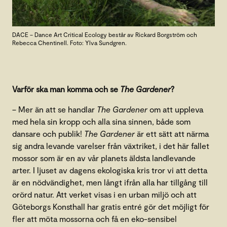
DACE – Dance Art Critical Ecology består av Rickard Borgström och
Rebecca Chentinell. Foto: Ylva Sundgren.
Varför ska man komma och se
The Gardener
?
– Mer än att se handlar
The Gardener
om att uppleva
med hela sin kropp och alla sina sinnen, både som
dansare och publik!
The Gardener
är ett sätt att närma
sig andra levande varelser från växtriket, i det här fallet
mossor som är en av vår planets äldsta landlevande
arter. I ljuset av dagens ekologiska kris tror vi att detta
är en nödvändighet, men långt ifrån alla har tillgång till
orörd natur. Att verket visas i en urban miljö och att
Göteborgs Konsthall har gratis entré gör det möjligt för
fler att möta mossorna och få en eko-sensibel