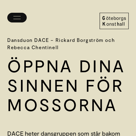
Öppna/stäng
meny
Göteborgs
Konsthall
Dansduon DACE – Rickard Borgström och
Rebecca Chentinell
ÖPPNA DINA
SINNEN FÖR
MOSS­ORNA
DACE heter dansgruppen som står bakom