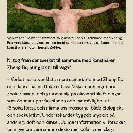
Verket
The Gardener
framförs av dansare i och tillsammans med Zheng
Bos verk
Märta mossa
, en stor bädd av mossa som visas i Stora salen på
konsthallen. Foto: Hendrik Zeitler.
Ni tog fram dansverket tillsammans med konstnären
Zheng Bo, hur gick ni till väga?
– Verket har utvecklats i nära samarbete med Zheng Bo
och dansarna Ina Dokmo, Ossi Niskala och Ingeborg
Zackariassen, och grundar sig på ekosensibla övningar
som öppnar upp våra sinnen och vår möjlighet att
försöka förstå och närma oss mossorna, både biologiskt
och spekulativt. Undersökandet byggde mycket på
andning, doft och känsel. Ju mer information vi försöker
ta in genom våra sinnen desto mer odlar vi en slags