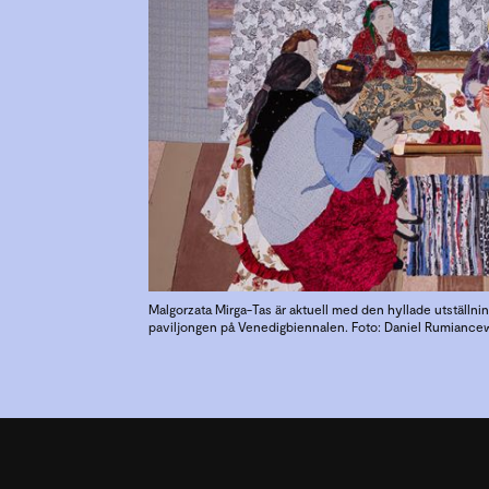
Malgorzata Mirga-Tas är aktuell med den hyllade utställn
paviljongen på Venedigbiennalen. Foto: Daniel Rumiance