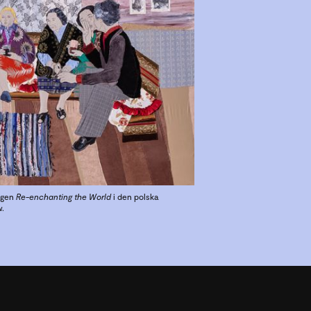
ingen
Re-enchanting the World
i den polska
w.