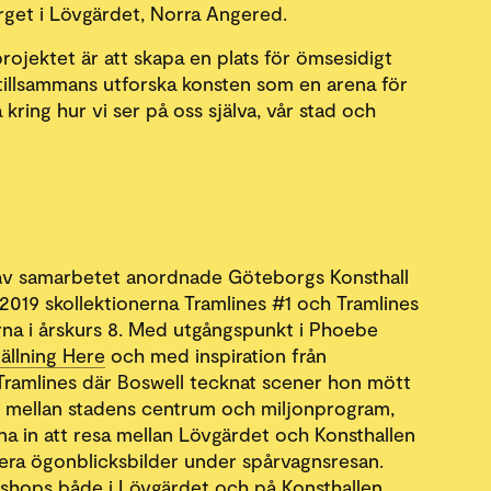
get i Lövgärdet, Norra Angered.
rojektet är att skapa en plats för ömsesidigt
tillsammans utforska konsten som en arena för
a kring hur vi ser på oss själva, vår stad och
av samarbetet anordnade Göteborgs Konsthall
2019 skollektionerna Tramlines #1 och Tramlines
rna i årskurs 8. Med utgångspunkt i Phoebe
tällning Here
och med inspiration från
Tramlines där Boswell tecknat scener hon mött
r mellan stadens centrum och miljonprogram,
na in att resa mellan Lövgärdet och Konsthallen
era ögonblicksbilder under spårvagnsresan.
hops både i Lövgärdet och på Konsthallen