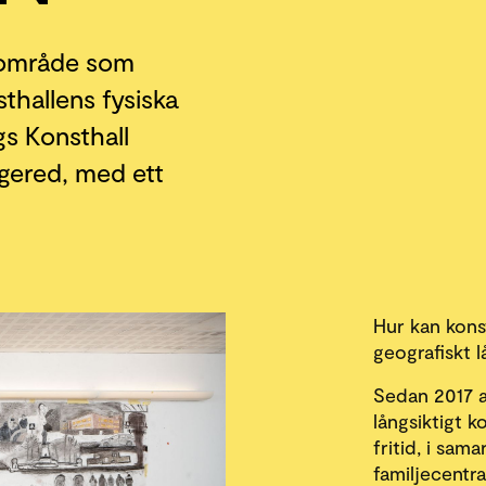
t område som
sthallens fysiska
s Konsthall
ngered, med ett
Hur kan konst
geografiskt l
Sedan 2017 a
långsiktigt 
fritid, i sam
familjecentr