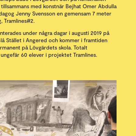
 tillsammans med konstnär Bejhat Omer Abdulla
dagog Jenny Svensson en gemensam 7 meter
g, Tramlines#2.
nterades under några dagar i augusti 2019 på
Blå Stället i Angered och kommer i framtiden
ermanent på Lövgärdets skola. Totalt
ngefär 60 elever i projektet Tramlines.