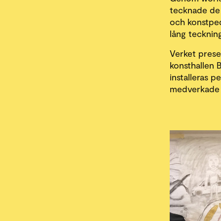
tecknade de
och konstpe
lång tecknin
Verket prese
konsthallen 
installeras p
medverkade u