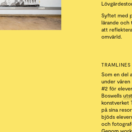
Lövgärdestor
Syftet med p
lärande och 
att reflekter
omvärld.
TRAMLINES
Som en del 
under våren 
#2 för eleve
Boswells
uts
konstverket 
på sina reso
bjöds elever
och fotograf
Genom works