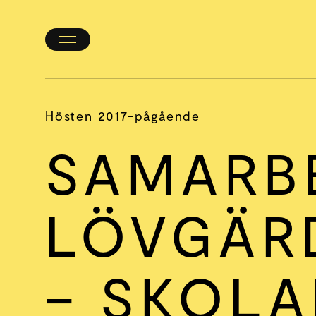
Öppna/stäng
meny
Hösten 2017-pågående
SAMARB
LÖVGÄR
– SKOL