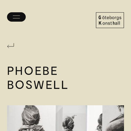
Öppna/stäng
meny
Göteborgs
Konsthall
PHOEBE
BOSWELL