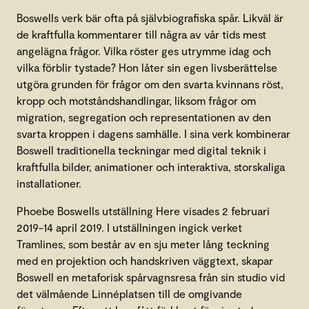
Boswells verk bär ofta på självbiografiska spår. Likväl är
de kraftfulla kommentarer till några av vår tids mest
angelägna frågor. Vilka röster ges utrymme idag och
vilka förblir tystade? Hon låter sin egen livsberättelse
utgöra grunden för frågor om den svarta kvinnans röst,
kropp och motståndshandlingar, liksom frågor om
migration, segregation och representationen av den
svarta kroppen i dagens samhälle. I sina verk kombinerar
Boswell traditionella teckningar med digital teknik i
kraftfulla bilder, animationer och interaktiva, storskaliga
installationer.
Phoebe Boswells utställning Here visades 2 februari
2019-14 april 2019. I utställningen ingick verket
Tramlines, som består av en sju meter lång teckning
med en projektion och handskriven väggtext, skapar
Boswell en metaforisk spårvagnsresa från sin studio vid
det välmående Linnéplatsen till de omgivande