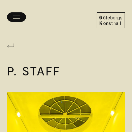
Öppna/stäng
meny
Göteborgs
Konsthall
P. STAFF