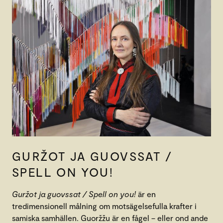
GURŽOT JA GUOVSSAT /
SPELL ON YOU!
Guržot ja guovssat / Spell on you!
är en
tredimensionell målning om motsägelsefulla krafter i
samiska samhällen. Guoržžu är en fågel – eller ond ande