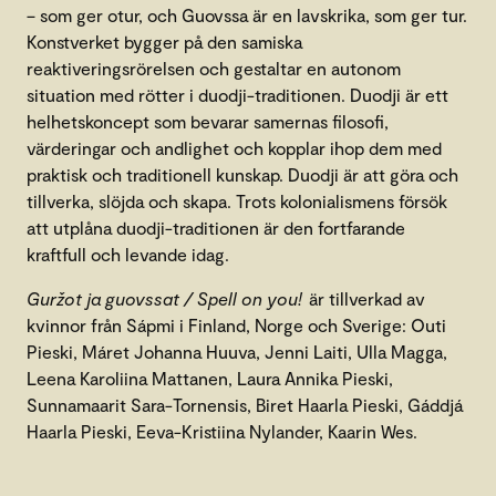
– som ger otur, och Guovssa är en lavskrika, som ger tur.
Konstverket bygger på den samiska
reaktiveringsrörelsen och gestaltar en autonom
situation med rötter i duodji-traditionen. Duodji är ett
helhetskoncept som bevarar samernas filosofi,
värderingar och andlighet och kopplar ihop dem med
praktisk och traditionell kunskap. Duodji är att göra och
tillverka, slöjda och skapa. Trots kolonialismens försök
att utplåna duodji-traditionen är den fortfarande
kraftfull och levande idag.
Guržot ja guovssat / Spell on you!
är tillverkad av
kvinnor från Sápmi i Finland, Norge och Sverige: Outi
Pieski, Máret Johanna Huuva, Jenni Laiti, Ulla Magga,
Leena Karoliina Mattanen, Laura Annika Pieski,
Sunnamaarit Sara-Tornensis, Biret Haarla Pieski, Gáddjá
Haarla Pieski, Eeva-Kristiina Nylander, Kaarin Wes.