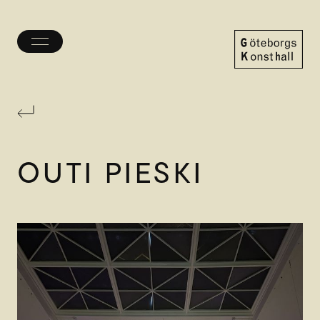
Öppna/stäng
meny
Göteborgs
Konsthall
OUTI PIESKI