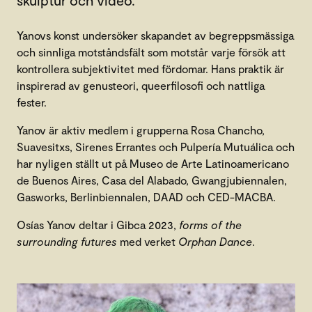
Yanovs konst undersöker skapandet av begreppsmässiga
och sinnliga motståndsfält som motstår varje försök att
kontrollera subjektivitet med fördomar. Hans praktik är
inspirerad av genusteori, queerfilosofi och nattliga
fester.
Yanov är aktiv medlem i grupperna Rosa Chancho,
Suavesitxs, Sirenes Errantes och Pulpería Mutuálica och
har nyligen ställt ut på Museo de Arte Latinoamericano
de Buenos Aires, Casa del Alabado, Gwangjubiennalen,
Gasworks, Berlinbiennalen, DAAD och CED-MACBA.
Osías Yanov deltar i Gibca 2023,
forms of the
surrounding futures
med verket
Orphan Dance
.