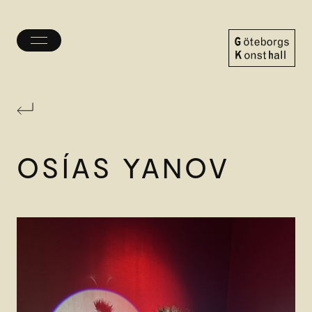
Öppna/stäng
meny
Göteborgs
Konsthall
OSÍAS YANOV