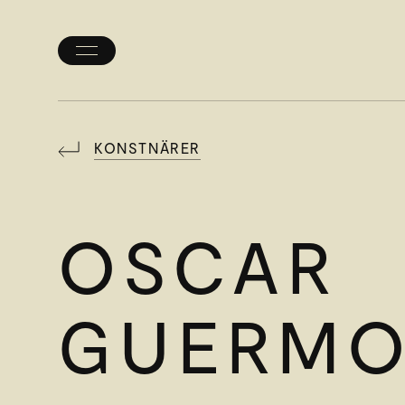
Öppna/stäng
meny
KONSTNÄRER
OSCAR
GUERM