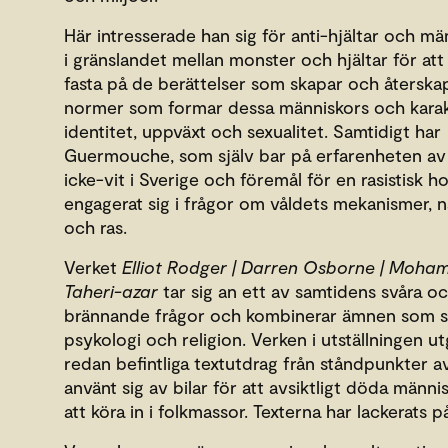
Här intresserade han sig för anti-hjältar och mä
i gränslandet mellan monster och hjältar för att
fasta på de berättelser som skapar och återska
normer som formar dessa människors och karak
identitet, uppväxt och sexualitet. Samtidigt har
Guermouche, som själv bar på erfarenheten av 
icke-vit i Sverige och föremål för en rasistisk ho
engagerat sig i frågor om våldets mekanismer, n
och ras.
Verket
Elliot Rodger | Darren Osborne | Moh
Taheri-azar
tar sig an ett av samtidens svåra o
brännande frågor och kombinerar ämnen som spr
psykologi och religion. Verken i utställningen ut
redan befintliga textutdrag från ståndpunkter 
använt sig av bilar för att avsiktligt döda männ
att köra in i folkmassor. Texterna har lackerats på