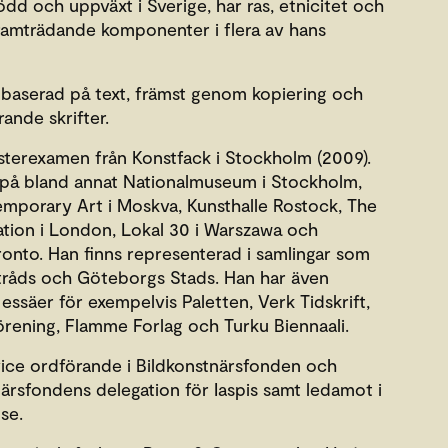
d och uppväxt i Sverige, har ras, etnicitet och
 framträdande komponenter i flera av hans
baserad på text, främst genom kopiering och
ande skrifter.
erexamen från Konstfack i Stockholm (2009).
t på bland annat Nationalmuseum i Stockholm,
emporary Art i Moskva, Kunsthalle Rostock, The
ion i London, Lokal 30 i Warszawa och
ronto. Han finns representerad i samlingar som
nstråds och Göteborgs Stads. Han har även
h essäer för exempelvis Paletten, Verk Tidskrift,
rening, Flamme Forlag och Turku Biennaali.
ce ordförande i Bildkonstnärsfonden och
ärsfondens delegation för Iaspis samt ledamot i
se.