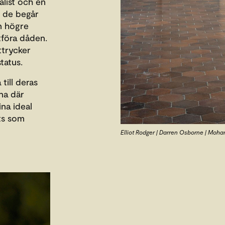
alist och en
t de begår
n högre
utföra dåden.
ttrycker
tatus.
till deras
na där
na ideal
ets som
Elliot Rodger | Darren Osborne | Moh