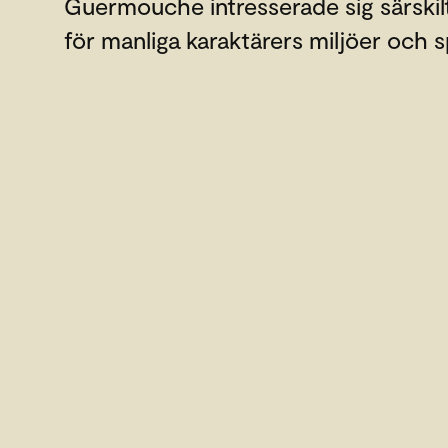
Guermouche intresserade sig särskil
för manliga karaktärers miljöer och s