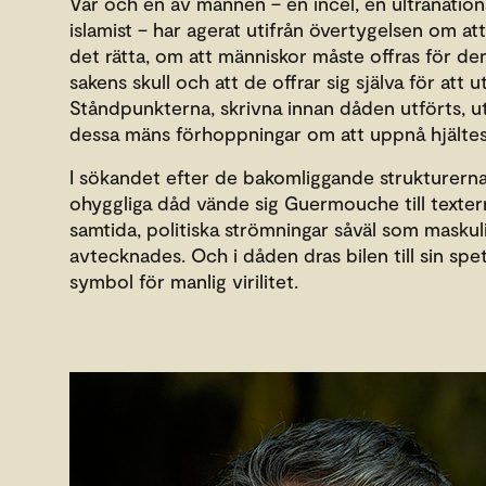
Var och en av männen – en incel, en ultranation
islamist – har agerat utifrån övertygelsen om at
det rätta, om att människor måste offras för de
sakens skull och att de offrar sig själva för att 
Ståndpunkterna, skrivna innan dåden utförts, u
dessa mäns förhoppningar om att uppnå hjältes
I sökandet efter de bakomliggande strukturerna 
ohyggliga dåd vände sig Guermouche till texter
samtida, politiska strömningar såväl som maskuli
avtecknades. Och i dåden dras bilen till sin sp
symbol för manlig virilitet.