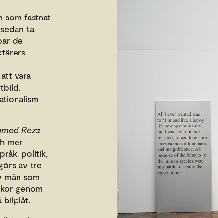
n som fastnat
 sedan ta
par de
tärers
att vara
tbild,
ationalism
ammed Reza
ch mer
åk, politik,
görs av tre
av män som
iskor genom
 bilplåt.