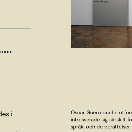
e.com
Oscar Guermouche utfors
es i
intresserade sig särskilt 
språk, och de berättelse