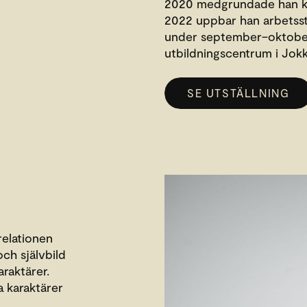
2020 medgrundade han k
2022 uppbar han arbetsst
under september–oktober 
utbildningscentrum i Jok
SE UTSTÄLLNING
relationen
och självbild
araktärer.
a karaktärer