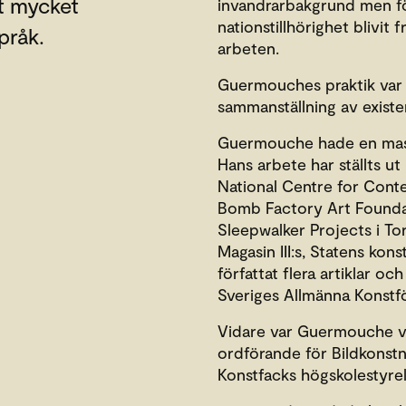
t mycket
invandrarbakgrund men föd
nationstillhörighet blivit
pråk.
arbeten.
Guermouches praktik var 
sammanställning av exister
Guermouche hade en mast
Hans arbete har ställts u
National Centre for Cont
Bomb Factory Art Foundat
Sleepwalker Projects i To
Magasin III:s, Statens ko
författat flera artiklar oc
Sveriges Allmänna Konstfö
Vidare var Guermouche vi
ordförande för Bildkonstn
Konstfacks högskolestyrel