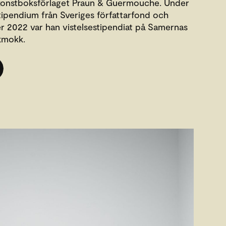
onstboksförlaget Praun & Guermouche. Under
ipendium från Sveriges författarfond och
2022 var han vistelsestipendiat på Samernas
kmokk.