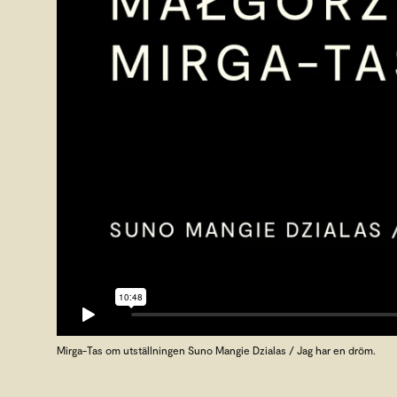
Mirga-Tas om utställningen Suno Mangie Dzialas / Jag har en dröm.