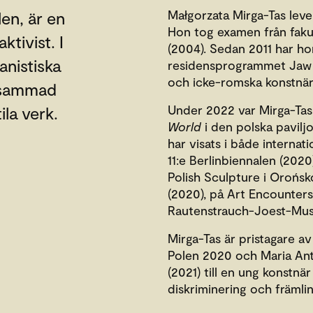
Małgorzata Mirga-Tas leve
en, är en
Hon tog examen från faku
tivist. I
(2004). Sedan 2011 har hon
anistiska
residensprogrammet Jaw D
och icke-romska konstnär
rksammad
Under 2022 var Mirga-Tas 
ila verk.
World
i den polska pavil
har visats i både internat
11:e Berlinbiennalen (2020
Polish Sculpture i Orońs
(2020), på Art Encounters
Rautenstrauch-Joest-Muse
Mirga-Tas är pristagare av
Polen 2020 och Maria Ant
(2021) till en ung konstnä
diskriminering och främlin