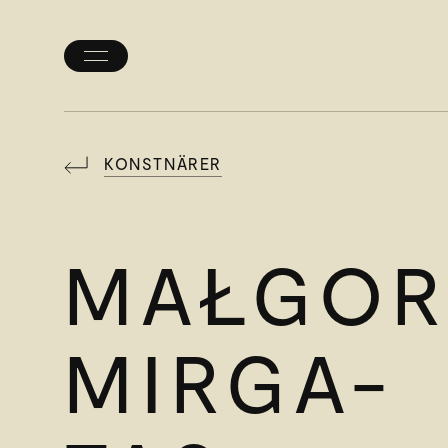
Öppna/stäng
meny
KONSTNÄRER
MAŁGOR
MIRGA-