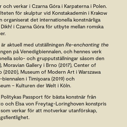
r och verkar i Czarna Góra i Karpaterna i Polen.
lteten för skulptur vid Konstakademin i Krakow
 organiserat det internationella konstnärliga
ikh! i Czarna Góra för utbyte mellan romska
er.
är aktuell med utställningen
Re-enchanting the
jongen på Venedigbiennalen, och hennes verk
ionella solo- och grupputställningar såsom den
), Moravian Gallery i Brno (2017), Center of
ko (2020), Museum of Modern Art i Warszawa
-biennalen i Timişoara (2019) och
um – Kulturen der Welt i Köln.
 Politykas Passport för bästa konstnär från
o och Elsa von Freytag-Loringhoven konstpris
r som verkar för att motverkar utanförskap,
gsfientlighet.