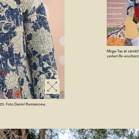
Mirga-Tas är särski
verket
Re-enchanti
2023. Foto Daniel Rumiancew.