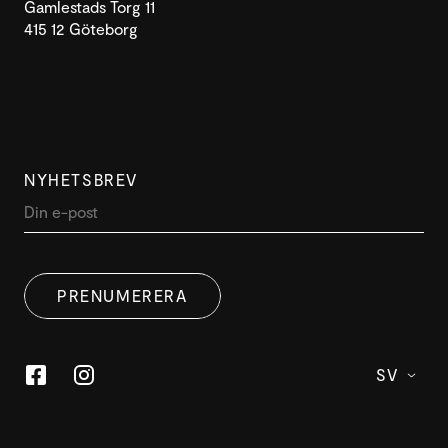
Gamlestads Torg 11
415 12 Göteborg
NYHETSBREV
DENNA WEBBPLATS ANVÄNDER
SWEDISH
COOKIES
PRENUMERERA
ENGLISH
Denna webbplats använder cookies för att förbättra
användarupplevelsen. Genom att använda vår
webbplats samtycker du till alla cookies i enlighet med
SV
vår cookiepolicy.
Läs mer
ACCEPTERA
ANPASSA