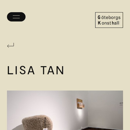
Öppna/stäng
meny
Göteborgs
Konsthall
LISA TAN