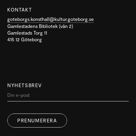
KONTAKT
goteborgs.konsthall@kultur.goteborg.se
Gamlestadens Bibliotek (vån 2)
Gamlestads Torg 11
415 12 Göteborg
NYHETSBREV
DENNA WEBBPLATS ANVÄNDER
SWEDISH
COOKIES
PRENUMERERA
ENGLISH
Denna webbplats använder cookies för att förbättra