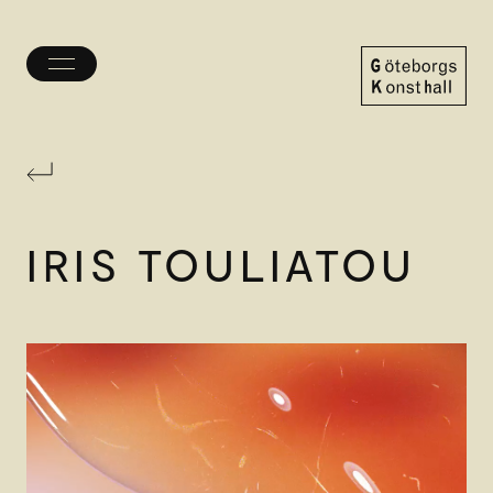
Öppna/stäng
meny
Göteborgs
Konsthall
IRIS TOULIATOU