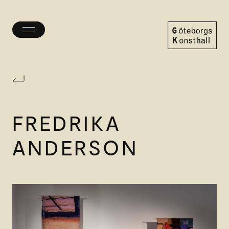
Öppna/stäng
meny
Göteborgs
Konsthall
FREDRIKA
ANDERSON