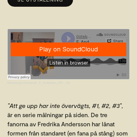
Göteborgs Konsthall
·
F_Anderson_SV – Sv
”Att ge upp har inte övervägts, #1, #2, #3
”,
är en serie målningar på siden. De tre
fanorna av Fredrika Andersson har lånat
formen från standaret (en fana på stång) som