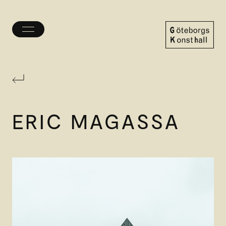
Öppna/stäng
meny
Göteborgs
Konsthall
ERIC MAGASSA