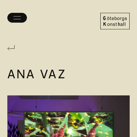
Öppna/stäng
meny
Göteborgs
Konsthall
ANA VAZ