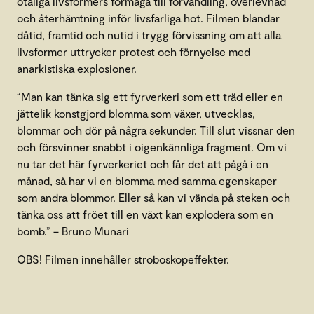
otaliga livsformers förmåga till förvandling, överlevnad
och återhämtning inför livsfarliga hot. Filmen blandar
dåtid, framtid och nutid i trygg förvissning om att alla
livsformer uttrycker protest och förnyelse med
anarkistiska explosioner.
“Man kan tänka sig ett fyrverkeri som ett träd eller en
jättelik konstgjord blomma som växer, utvecklas,
blommar och dör på några sekunder. Till slut vissnar den
och försvinner snabbt i oigenkännliga fragment. Om vi
nu tar det här fyrverkeriet och får det att pågå i en
månad, så har vi en blomma med samma egenskaper
som andra blommor. Eller så kan vi vända på steken och
tänka oss att fröet till en växt kan explodera som en
bomb.” – Bruno Munari
OBS! Filmen innehåller stroboskopeffekter.