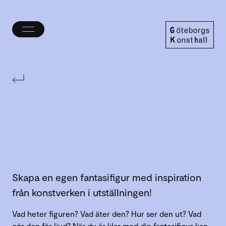
Öppna/stäng
meny
Göteborgs
Konsthall
Skapa en egen fantasifigur med inspiration
från konstverken i utställningen!
Vad heter figuren? Vad äter den? Hur ser den ut? Vad
gör den för ljud? När du är klar med din fantasifigur kan