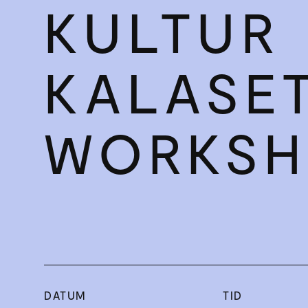
KULTUR ­
KALASET
WORKS
DATUM
TID