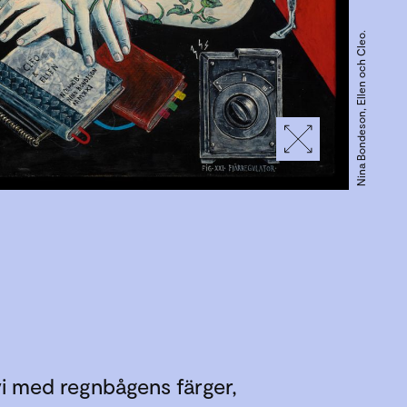
Nina Bondeson, Ellen och Cleo.
i med regnbågens färger,