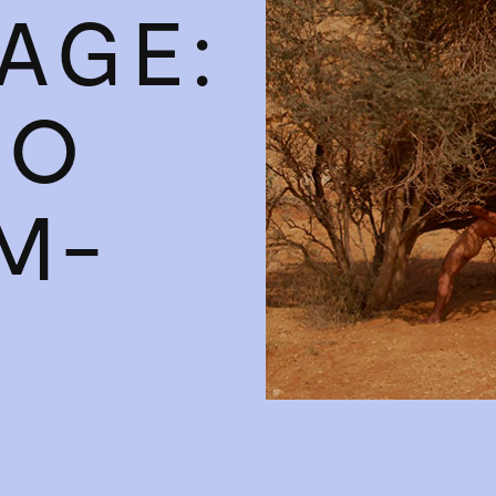
AGE:
BO
M­
T