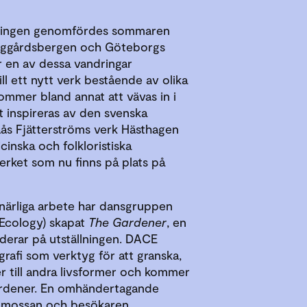
llningen genomfördes sommaren
Änggårdsbergen och Göteborgs
r en av dessa vandringar
ll ett nytt verk bestående av olika
mmer bland annat att vävas in i
inspireras av den svenska
åås Fjätterströms verk Hästhagen
cinska och folkloristiska
verket som nu finns på plats på
stnärliga arbete har dansgruppen
 Ecology) skapat
The Gardener
, en
erar på utställningen. DACE
afi som verktyg för att granska,
er till andra livsformer och kommer
Gardener. En omhändertagande
 mossan och besökaren.