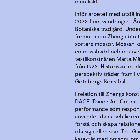
moraliskt.
Inför arbetet med utstä
2023 flera vandringar i 
Botaniska trädgård. Unde
formulerade Zheng idén ti
sorters mossor. Mossan ko
en mossbädd och motivet 
textilkonstnären Märta M
från 1923. Historiska, medi
perspektiv träder fram i 
Göteborgs Konsthall.
I relation till Zhengs kon
DACE (Dance Art Critical
performance som respond
använder dans och koreogr
förstå och skapa relation
iklä sig rollen som The 
karaktär med omsorg om