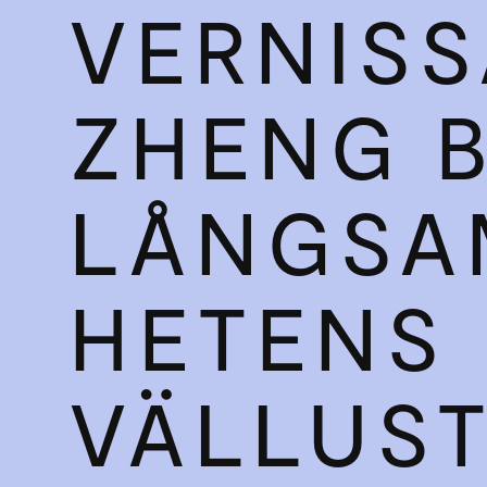
VERNISS
ZHENG 
LÅNGSA
HETENS
VÄLLUS