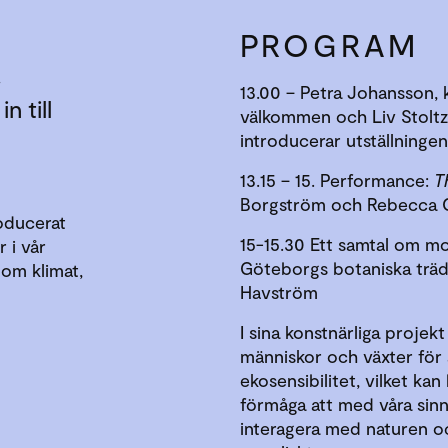
PROGRAM
!
13.00 – Petra Johansson, k
n till
välkommen och Liv Stoltz, 
introducerar utställningen
13.15 – 15. Performance:
T
Borgström och Rebecca C
oducerat
15-15.30 Ett samtal om 
 i vår
Göteborgs botaniska träd
om klimat,
Havström
I sina konstnärliga proj
människor och växter för 
ekosensibilitet, vilket ka
förmåga att med våra sin
interagera med naturen 