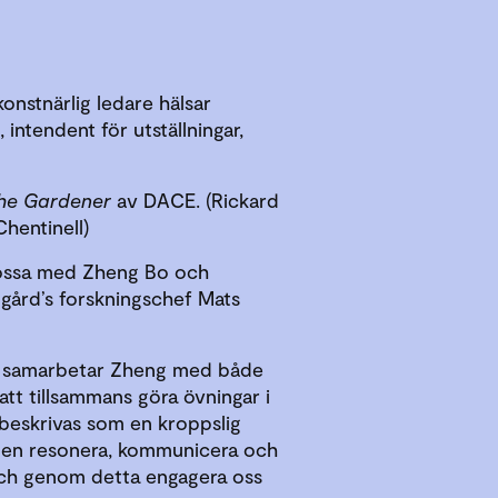
onstnärlig ledare hälsar
intendent för utställningar,
he Gardener
av DACE. (Rickard
hentinell)
mossa med Zheng Bo och
gård’s forskningschef Mats
ekt samarbetar Zheng med både
att tillsammans göra övningar i
n beskrivas som en kroppslig
nen resonera, kommunicera och
och genom detta engagera oss