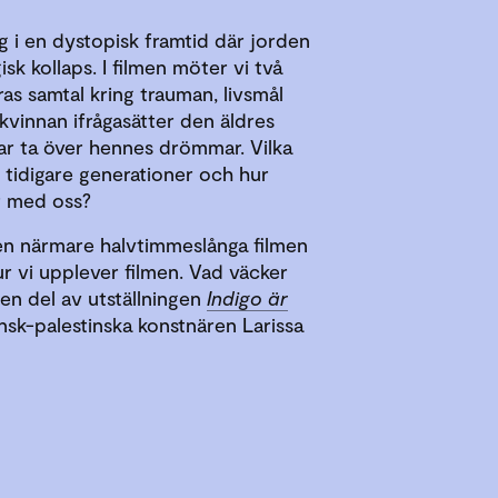
g i en dystopisk framtid där jorden
sk kollaps. I filmen möter vi två
as samtal kring trauman, livsmål
vinnan ifrågasätter den äldres
ar ta över hennes drömmar. Vilka
n tidigare generationer och hur
får med oss?
den närmare halvtimmeslånga filmen
r vi upplever filmen. Vad väcker
 en del av utställningen
Indigo är
k-palestinska konstnären Larissa