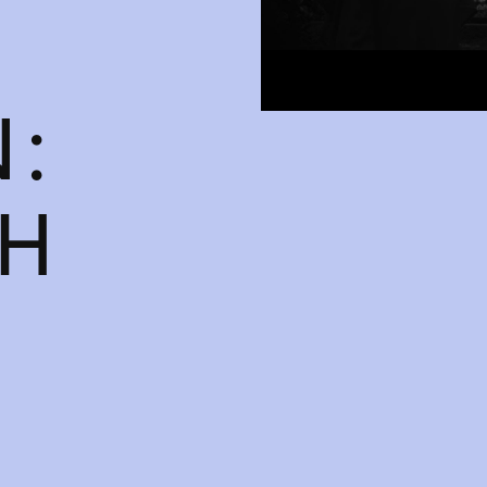
:
CH
O