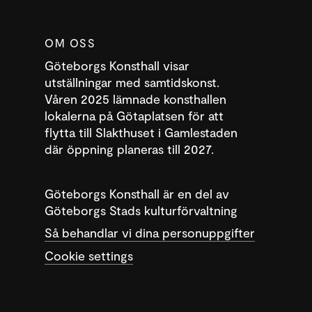
OM OSS
Göteborgs Konsthall visar
utställningar med samtidskonst.
Våren 2025 lämnade konsthallen
lokalerna på Götaplatsen för att
flytta till Slakthuset i Gamlestaden
där öppning planeras till 2027.
DENNA WEBBPLATS ANVÄNDER COOKIES
SWEDISH
Göteborgs Konsthall är en del av
Denna webbplats använder cookies för att förbättra
Göteborgs Stads kulturförvaltning
ENGLISH
användarupplevelsen. Genom att använda vår webbplats samtycker du
Så behandlar vi dina personuppgifter
till alla cookies i enlighet med vår cookiepolicy.
Läs mer
Cookie settings
ACCEPTERA
ANPASSA
STRIKT NÖDVÄNDIGT