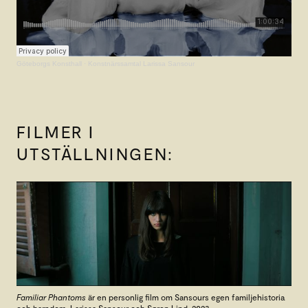
Göteborgs Konsthall
·
Konstnärssamtal Larissa Sansour
FILMER I
UTSTÄLLNINGEN:
Familiar Phantoms
är en personlig film om Sansours egen familjehistoria
och barndom. Larissa Sansour och Søren Lind, 2023.