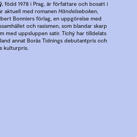
ý
, född 1978 i Prag, är författare och bosatt i
är aktuell med romanen
Händelseboken
,
lbert Bonniers förlag, en uppgörelse med
lassamhället och rasismen, som blandar skarp
m med uppsluppen satir. Tichý har tilldelats
 bland annat Borås Tidnings debutantpris och
 kulturpris.