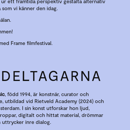
 ur ett framtida perspektiv gestalta alternativ
så som vi känner den idag.
älan.
mmen!
med Frame filmfestival.
 DELTAGARNA
ic
, född 1994, är konstnär, curator och
e, utbildad vid Rietveld Academy (2024) och
terdam. I sin konst utforskar hon ljud,
kroppar, digitalt och hittat material, drömmar
uttrycker inre dialog.