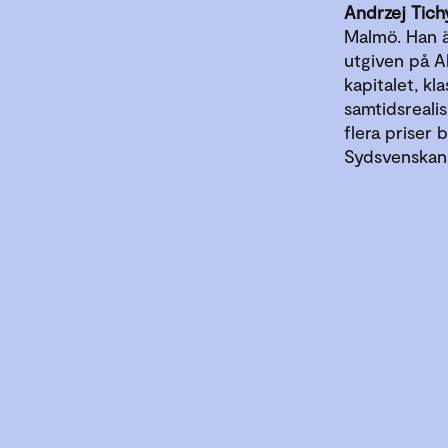
Andrzej Tich
Malmö. Han 
utgiven på A
kapitalet, k
samtidsrealis
flera priser
Sydsvenskans