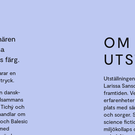
OM
nären
sa
UTS
s färg.
arar en
Utställninge
tryck.
Larissa Sans
 dansk-
framtiden. V
illsammans
erfarenheter
 Tichý och
plats med sä
handlar om
och sorger. 
ý och Balesic
science ficti
 med
miljökollaps