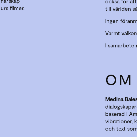
tnärskap
också för att
rs filmer.
till världen 
Ingen föranm
Varmt välko
I samarbete 
OM
Medina Bales
dialogskapar
baserad i Ams
vibrationer, 
och text som 