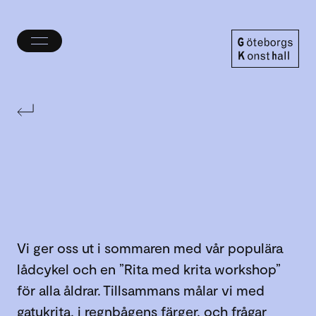
Öppna/stäng
meny
Göteborgs
Konsthall
Vi ger oss ut i sommaren med vår populära
lådcykel och en ”Rita med krita workshop”
för alla åldrar. Tillsammans målar vi med
gatukrita, i regnbågens färger, och frågar