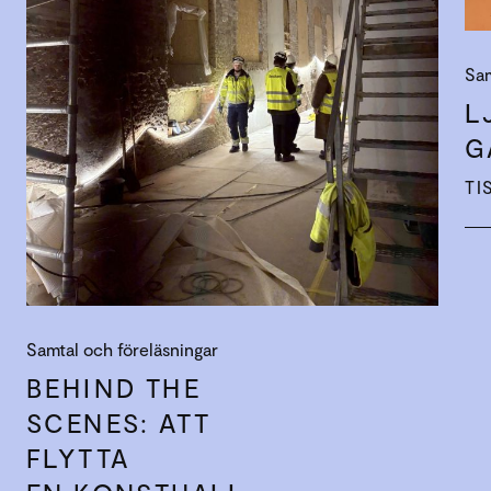
Sam
L
G
TI
Samtal och föreläsningar
BEHIND THE
SCENES: ATT
FLYTTA