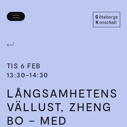
Öppna/stäng
meny
Göteborgs
Konsthall
TIS
6 FEB
13:30–14:30
LÅNGSAM­HETENS
VÄLLUST, ZHENG
BO – MED