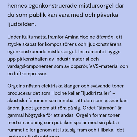
hennes egenkonstruerade mistlursorgel där
du som publik kan vara med och påverka
ljudbilden.
Under Kulturnatta framför Amina Hocine
ātamōn
, ett
stycke skapat för kompositörens och ljudkonstnärens
egenkonstruerade mistlursorgel. Instrumentet byggs
upp på konsthallen av industrimaterial och
vardagskomponenter som avloppsrör, VVS-material och
en luftkompressor.
Orgelns nästan elektriska klanger och svävande toner
producerar det som Hocine kallar ”ljudkristaller” –
akustiska fenomen som innebär att den som lyssnar kan
ändra ljudet genom att röra på sig. Ordet ”ātamōn” är
gammal högtyska för att andas. Orgeln formar toner
med sin andning som publiken spelar med sin plats i
rummet eller genom att luta sig fram och tillbaka i det
utdragna ljudlandskapet.