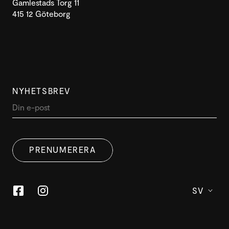
Gamlestads Torg 11
415 12 Göteborg
NYHETSBREV
DENNA WEBBPLATS ANVÄNDER
SWEDISH
COOKIES
PRENUMERERA
ENGLISH
Denna webbplats använder cookies för att förbättra
användarupplevelsen. Genom att använda vår
webbplats samtycker du till alla cookies i enlighet med
SV
vår cookiepolicy.
Läs mer
ACCEPTERA
ANPASSA