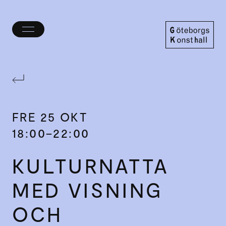
Öppna/stäng
meny
Göteborgs
Konsthall
FRE
25 OKT
18:00–22:00
KULTUR­NATTA
MED VISNING
OCH