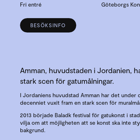
Fri entré
Göteborgs Kons
BESÖKSINFO
Amman, huvudstaden i Jordanien, h
stark scen för gatumålningar.
I Jordaniens huvudstad Amman har det under d
decenniet vuxit fram en stark scen för muralmål
2013 började Baladk festival för gatukonst i sta
vilja om att möjligheten att se konst ska inte sty
bakgrund.