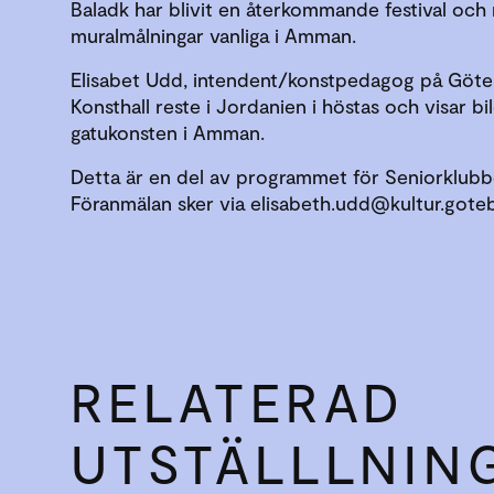
Baladk har blivit en återkommande festival och
muralmålningar vanliga i Amman.
Elisabet Udd, intendent/konstpedagog på Göt
Konsthall reste i Jordanien i höstas och visar bi
gatukonsten i Amman.
Detta är en del av programmet för Seniorklubb
Föranmälan sker via elisabeth.udd@kultur.gote
RELATERAD
UTSTÄLLLNIN