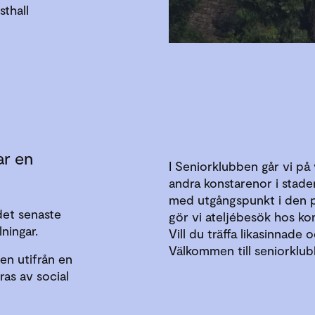
thall
ar en
I Seniorklubben går vi på
andra konstarenor i staden
med utgångspunkt i den på
et senaste
gör vi ateljébesök hos ko
ningar.
Vill du träffa likasinnade
Välkommen till seniorklub
den utifrån en
ras av social