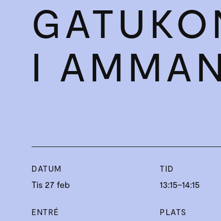
GATUKO
I AMMA
DATUM
TID
Tis 27 feb
13:15–14:15
ENTRÉ
PLATS