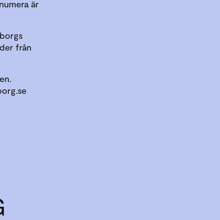
 numera är
eborgs
lder från
en.
borg.se
G