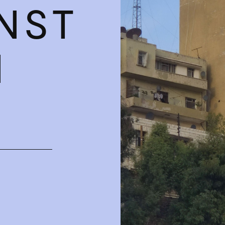
NST
N