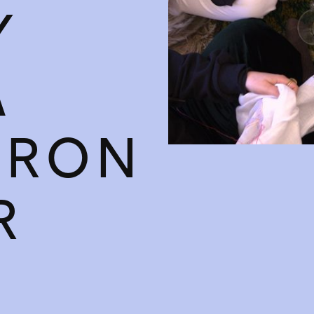
Y
A
BRON
R