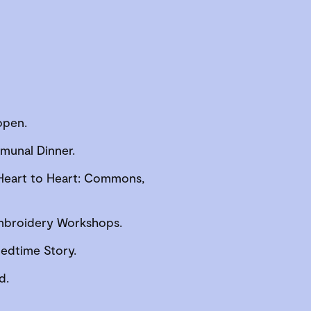
open.
munal Dinner.
Heart to Heart: Commons,
Embroidery Workshops.
Bedtime Story.
d.