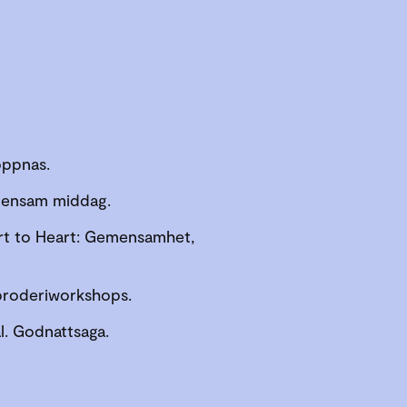
 öppnas.
emensam middag.
art to Heart: Gemensamhet,
& broderiworkshops.
l. Godnattsaga.