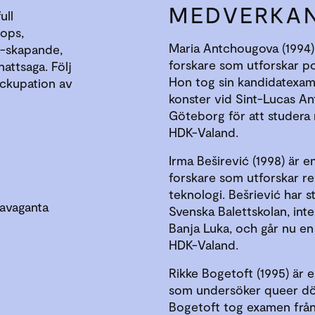
MEDVERKA
ull
ops,
Maria Antchougova (1994) 
ne-skapande,
forskare som utforskar pot
attsaga. Följ
Hon tog sin kandidatexam
ockupation av
konster vid Sint-Lucas Ant
Göteborg för att studera 
HDK-Valand.
Irma Beširević (1998) är 
forskare som utforskar r
teknologi. Bešriević har 
ravaganta
Svenska Balettskolan, inte
Banja Luka, och går nu en 
HDK-Valand.
Rikke Bogetoft (1995) är 
som undersöker queer död
Bogetoft tog examen från