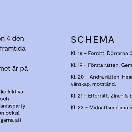
SCHEMA
on 4 den
 framtida
Kl. 18 – Förrätt. Dörrarna
Kl. 19 – Första rätten. G
et är på
Kl. 20 – Andra rätten. He
vänskap, motstånd.
kollektiva
Kl. 21 – Efterrätt. Zine- 
d och
yjamasparty
Kl. 23 – Midnattsmellanmå
an också
ngarna att