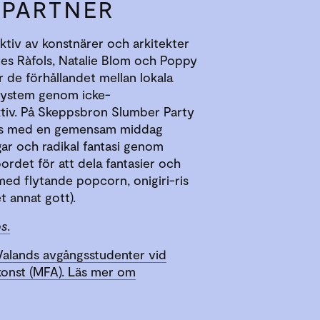
PARTNER
ktiv av konstnärer och arkitekter
es Ràfols, Natalie Blom och Poppy
r de förhållandet mellan lokala
system genom icke-
tiv. På Skeppsbron Slumber Party
ps med en gemensam middag
gar och radikal fantasi genom
ordet för att dela fantasier och
ed flytande popcorn, onigiri-ris
 annat gott).
ps
.
alands avgångsstudenter vid
konst (MFA). Läs mer om