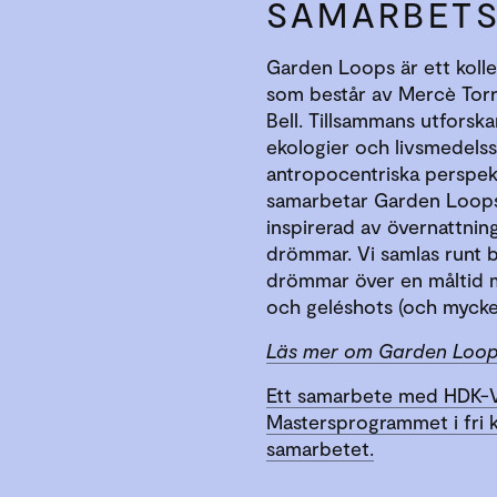
SAMARBETS
Garden Loops är ett kolle
som består av Mercè Torr
Bell. Tillsammans utforska
ekologier och livsmedels
antropocentriska perspek
samarbetar Garden Loo
inspirerad av övernattnin
drömmar. Vi samlas runt b
drömmar över en måltid m
och geléshots (och mycket
Läs mer om Garden Loo
Ett samarbete med HDK-V
Mastersprogrammet i fri 
samarbetet.