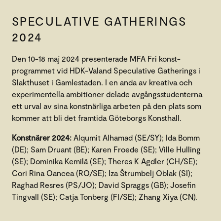
SPECULATIVE GATHERINGS
2024
Den 10-18 maj 2024 presenterade MFA Fri konst-
programmet vid HDK-Valand Speculative Gatherings i
Slakthuset i Gamlestaden. I en anda av kreativa och
experimentella ambitioner delade avgångsstudenterna
ett urval av sina konstnärliga arbeten på den plats som
kommer att bli det framtida Göteborgs Konsthall.
Konstnärer 2024:
Alqumit Alhamad (SE/SY); Ida Bomm
(DE); Sam Druant (BE); Karen Froede (SE); Ville Hulling
(SE); Dominika Kemilä (SE); Theres K Agdler (CH/SE);
Cori Rina Oancea (RO/SE); Iza Štrumbelj Oblak (SI);
Raghad Resres (PS/JO); David Spraggs (GB); Josefin
Tingvall (SE); Catja Tonberg (FI/SE); Zhang Xiya (CN).