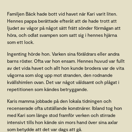
Familjen Bäck hade bott vid havet när Kari varit liten.
Hennes pappa berättade efteråt att de hade trott att
ljudet av vågor på något sätt frätt sönder förmågan att
höra, och odlat svampen som satt sig i hennes hjärna
som ett lock.
Ingenting hörde hon. Varken sina föräldrars eller andra
barns röster. Ofta var hon ensam. Hennes huvud var fullt
av det vida havet och allt hon kunde brodera var de vita
vågorna som slog upp mot stranden, den rodnande
kvällshimlen ovan. Det var något våldsamt och plågat i
repetitionen som kändes betryggande.
Karis mamma jobbade på den lokala tidningen och
recenserade ofta utställande konstnärer. Ibland tog hon
med Kari som länge stod framför verken och stirrade
intensivt tills hon kände sin mors hand över sina axlar
som betydde att det var dags att gå.