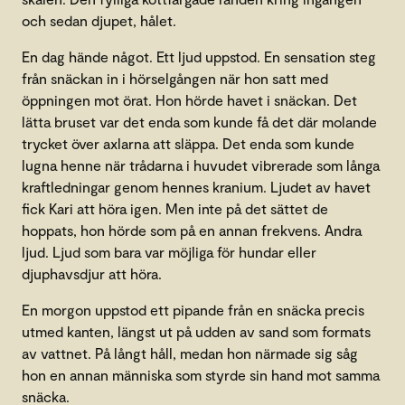
och sedan djupet, hålet.
En dag hände något. Ett ljud uppstod. En sensation steg
från snäckan in i hörselgången när hon satt med
öppningen mot örat. Hon hörde havet i snäckan. Det
lätta bruset var det enda som kunde få det där molande
trycket över axlarna att släppa. Det enda som kunde
lugna henne när trådarna i huvudet vibrerade som långa
kraftledningar genom hennes kranium. Ljudet av havet
fick Kari att höra igen. Men inte på det sättet de
hoppats, hon hörde som på en annan frekvens. Andra
ljud. Ljud som bara var möjliga för hundar eller
djuphavsdjur att höra.
En morgon uppstod ett pipande från en snäcka precis
utmed kanten, längst ut på udden av sand som formats
av vattnet. På långt håll, medan hon närmade sig såg
hon en annan människa som styrde sin hand mot samma
snäcka.