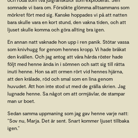
somnade vi bara om. Försökte glömma alltsammans som
mörkret fört med sig. Kanske hoppades vi på att natten
bara skulle vara en kort stund, den vakna tiden, och att
ljuset skulle komma och göra allting bra igen.
En annan natt vaknade hon upp i ren panik. Stötar vassa
som knivhugg for genom hennes kropp. Vi hade bråkat
den kvällen. Och jag antog att våra hårda röster hade
följt med henne ända in i sömnen och satt sig till rätta
inuti henne. Hon sa att ormen rört vid hennes hjärna,
att den krälade, röd och smal som en lina genom
huvudet. Att hon inte stod ut med de grälla skrien. Jag
lugnade henne. Sa något om att ormjävlar, de stampar
man ur boet.
Sedan samma uppmaning som jag gav henne varje natt:
”Sov nu, Marja. Det är sent. Snart kommer ljuset tillbaka
igen.”