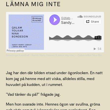
LÄMNA MIG INTE
Göteborgs Konsthall
·
Sandy Harry Ceesay (Lämna mig inte) – Qalam tolkar Nina Bondeson
Jag har den där bilden etsad under ögonlocken. En natt
kom jag på henne med att viska, alldeles stilla, med
huvudet på kudden, ut i rummet.
”Vad tänker du på?” frågade jag.
Men hon svarade inte. Hennes ögon var svullna, gröna
och röda som två julgranskulor som exploderat. Sen