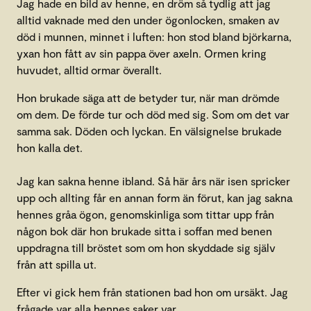
Jag hade en bild av henne, en dröm så tydlig att jag
alltid vaknade med den under ögonlocken, smaken av
död i munnen, minnet i luften: hon stod bland björkarna,
yxan hon fått av sin pappa över axeln. Ormen kring
huvudet, alltid ormar överallt.
Hon brukade säga att de betyder tur, när man drömde
om dem. De förde tur och död med sig. Som om det var
samma sak. Döden och lyckan. En välsignelse brukade
hon kalla det.
Jag kan sakna henne ibland. Så här års när isen spricker
upp och allting får en annan form än förut, kan jag sakna
hennes gråa ögon, genomskinliga som tittar upp från
någon bok där hon brukade sitta i soffan med benen
uppdragna till bröstet som om hon skyddade sig själv
från att spilla ut.
Efter vi gick hem från stationen bad hon om ursäkt. Jag
frågade var alla hennes saker var.