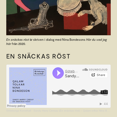
En snäckas röst
är skriven i dialog med Nina Bondesons
Hör du vad jag
hör
från 2020.
EN SNÄCKAS RÖST
Göteborgs Konsthall
·
Sandy Harry Ceesay (En snäckas röst) – Qalam tolkar Nina Bondeson