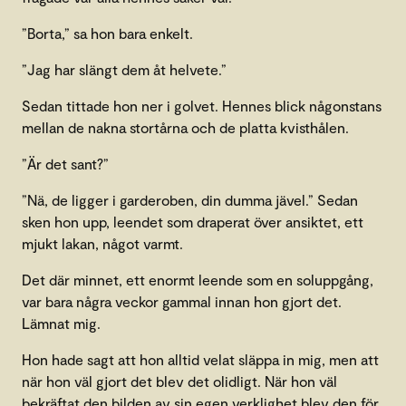
”Borta,” sa hon bara enkelt.
”Jag har slängt dem åt helvete.”
Sedan tittade hon ner i golvet. Hennes blick någonstans
mellan de nakna stortårna och de platta kvisthålen.
”Är det sant?”
”Nä, de ligger i garderoben, din dumma jävel.” Sedan
sken hon upp, leendet som draperat över ansiktet, ett
mjukt lakan, något varmt.
Det där minnet, ett enormt leende som en soluppgång,
var bara några veckor gammal innan hon gjort det.
Lämnat mig.
Hon hade sagt att hon alltid velat släppa in mig, men att
när hon väl gjort det blev det olidligt. När hon väl
bekräftat den bilden av sin egen verklighet blev den för