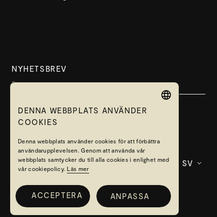
NYHETSBREV
DENNA WEBBPLATS ANVÄNDER
SWEDISH
COOKIES
PRENUMERERA
ENGLISH
Denna webbplats använder cookies för att förbättra
användarupplevelsen. Genom att använda vår
webbplats samtycker du till alla cookies i enlighet med
SV
vår cookiepolicy.
Läs mer
ACCEPTERA
ANPASSA