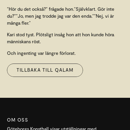
”Hör du det också?” frågade hon.”Självklart. Gör inte
du?””Jo, men jag trodde jag var den enda.””Nej, vi är
många fler.”
Kari stod tyst. Plötsligt insåg hon att hon kunde höra
människans röst.
Och ingenting var längre förlorat.
TILLBAKA TILL QALAM
OM OSS
Göteborgs Konsthall visar utställningar med