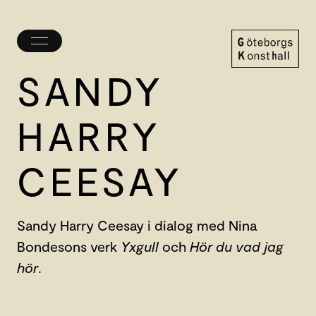
Öppna/stäng
meny
SANDY
Göteborgs
Konsthall
HARRY
CEESAY
Sandy Harry Ceesay i dialog med Nina
Bondesons verk
Yxgull
och
Hör du vad jag
hör
.