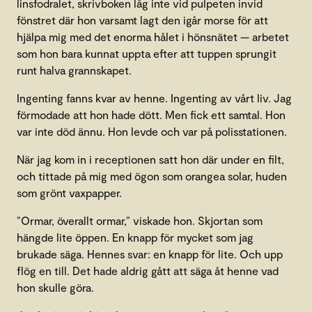
linsfodralet, skrivboken låg inte vid pulpeten invid
fönstret där hon varsamt lagt den igår morse för att
hjälpa mig med det enorma hålet i hönsnätet — arbetet
som hon bara kunnat uppta efter att tuppen sprungit
runt halva grannskapet.
Ingenting fanns kvar av henne. Ingenting av vårt liv. Jag
förmodade att hon hade dött. Men fick ett samtal. Hon
var inte död ännu. Hon levde och var på polisstationen.
När jag kom in i receptionen satt hon där under en filt,
och tittade på mig med ögon som orangea solar, huden
som grönt vaxpapper.
”Ormar, överallt ormar,” viskade hon. Skjortan som
hängde lite öppen. En knapp för mycket som jag
brukade säga. Hennes svar: en knapp för lite. Och upp
flög en till. Det hade aldrig gått att säga åt henne vad
hon skulle göra.