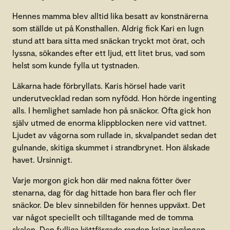
Hennes mamma blev alltid lika besatt av konstnärerna
som ställde ut på Konsthallen. Aldrig fick Kari en lugn
stund att bara sitta med snäckan tryckt mot örat, och
lyssna, sökandes efter ett ljud, ett litet brus, vad som
helst som kunde fylla ut tystnaden.
Läkarna hade förbryllats. Karis hörsel hade varit
underutvecklad redan som nyfödd. Hon hörde ingenting
alls. I hemlighet samlade hon på snäckor. Ofta gick hon
själv utmed de enorma klippblocken nere vid vattnet.
Ljudet av vågorna som rullade in, skvalpandet sedan det
gulnande, skitiga skummet i strandbrynet. Hon älskade
havet. Ursinnigt.
Varje morgon gick hon där med nakna fötter över
stenarna, dag för dag hittade hon bara fler och fler
snäckor. De blev sinnebilden för hennes uppväxt. Det
var något speciellt och tilltagande med de tomma
skalen. Den fylliga köttfärgade randen kring ingången