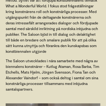
metod. Syftet var att fördjupa konstbiennalens tematik
What a Wonderful World. I fokus stod frågeställningar
kring konstnärens roll och konstnärliga processer. Med
utgångspunkt från de deltagande konstnärerna och
deras intressefält arrangerades dialoger och fördjupade
samtal med särskild inriktning på nordiska inbjudna och
publiker. The Saloon bjöd in till dialog och delaktighet
till både en bredare och smalare publik för att på olika
sätt kunna utnyttja och förankra den kunskapsbas som
konstbiennalen utgjorde
The Saloon utvecklades i nära samarbete med några av
biennalens konstnärer – Kutlug Ataman, Rosa Barba, Tim
Etchells, Mats Hjelm, Jörgen Svensson, Fiona Tan och
Alexander Vaindorf – som också deltog i samtal om sina
konstnärliga processer tillsammans med inbjudna
samtalspartners.