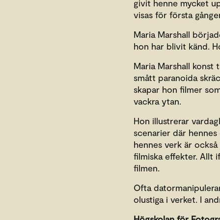
givit henne mycket u
visas för första gånge
Maria Marshall börja
hon har blivit känd. 
Maria Marshall konst 
smått paranoida skräc
skapar hon filmer som 
vackra ytan.
Hon illustrerar varda
scenarier där hennes e
hennes verk är också 
filmiska effekter. All
filmen.
Ofta datormanipulerar
olustiga i verket. I a
Högskolan för Fotograf