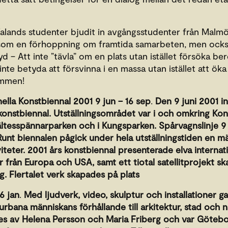
r Valands studenter bjudit in avgångsstudenter från Mal
 som en förhoppning om framtida samarbeten, men också
d – Att inte ”tävla” om en plats utan istället försöka bere
inte betyda att försvinna i en massa utan istället att öka
ommen!
ella Konstbiennal 2001
9 jun – 16 sep
.
Den 9 juni 2001 
 konstbiennal. Utställningsområdet var i och omkring Kon
ltesspännarparken och i Kungsparken. Spårvagnslinje 9
 Runt biennalen pågick under hela utställningstiden en 
teter. 2001 års konstbiennal presenterade elva internati
från Europa och USA, samt ett tiotal satellitprojekt s
 Flertalet verk skapades på plats
6 jan
.
Med ljudverk, video, skulptur och installationer g
n urbana människans förhållande till arkitektur, stad och 
es av Helena Persson och Maria Friberg och var Götebor