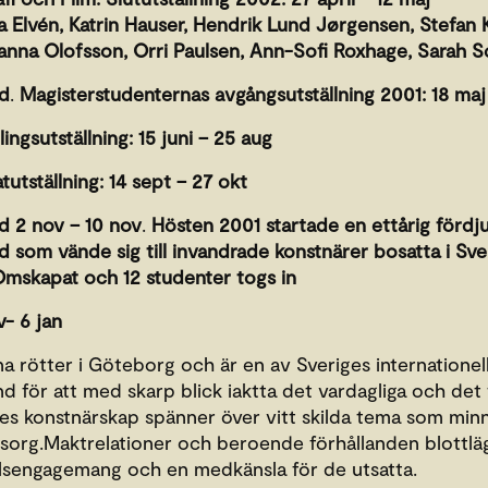
a Elvén, Katrin Hauser, Hendrik Lund Jørgensen, Stefan K
nna Olofsson, Orri Paulsen, Ann-Sofi Roxhage, Sarah S
nd
.
Magisterstudenternas avgångsutställning 2001: 18 maj 
ingsutställning: 15 juni – 25 aug
tutställning: 14 sept – 27 okt
nd
2 nov – 10 nov
.
Hösten 2001 startade en ettårig fördj
 som vände sig till invandrade konstnärer bosatta i Sve
skapat och 12 studenter togs in
- 6 jan
na rötter i Göteborg och är en av Sveriges internationel
d för att med skarp blick iaktta det vardagliga och det t
 konstnärskap spänner över vitt skilda tema som minne,
sorg.Maktrelationer och beroende förhållanden blottlä
llsengagemang och en medkänsla för de utsatta.