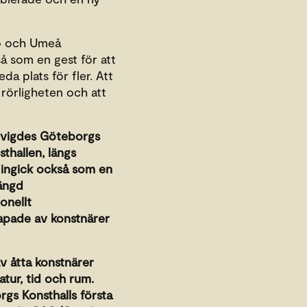
mö och Umeå
 som en gest för att
da plats för fler. Att
 rörligheten och att
invigdes Göteborgs
sthallen, längs
 ingick också som en
mängd
onellt
kapade av konstnärer
av åtta konstnärer
natur, tid och rum.
gs Konsthalls första