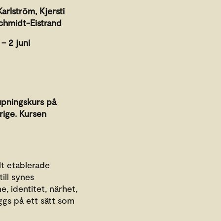
arlström, Kjersti
chmidt-Eistrand
– 2 juni
upningskurs på
rige. Kursen
lt etablerade
ill synes
 identitet, närhet,
ggs på ett sätt som