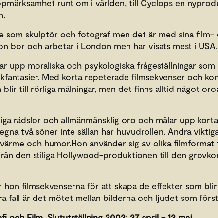
ppmärksamhet runt om i världen, till Cyclops en nyprod
n.
de som skulptör och fotograf men det är med sina film
Hon bor och arbetar i London men har visats mest i USA.
tar upp moraliska och psykologiska frågeställningar som 
kfantasier. Med korta repeterade filmsekvenser och kon
blir till rörliga målningar, men det finns alltid något o
gliga rädslor och allmänmänsklig oro och målar upp kort
gna två söner inte sällan har huvudrollen. Andra viktiga
värme och humor.Hon använder sig av olika filmformat f
t ifrån den stiliga Hollywood-produktionen till den grov
 hon filmsekvenserna för att skapa de effekter som blir 
ndra fall är det mötet mellan bilderna och ljudet som för
i och Film. Slututställning 2002: 27 april – 12 maj