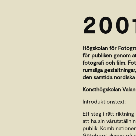
200
Högskolan för Fotogra
för publiken genom a
fotografi och film. F
rumsliga gestaltningar
den samtida nordiska 
Konsthögskolan Valan
Introduktionstext:
Ett steg i rätt riktni
att ha sin vårutställn
publik. Kombinationen 
Göteborg skapar på de