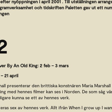
i efter nyöppningen i april 2001 . Till utställningen arr
gramverksamhet och tidskriften Paletten gav ut ett nu
ningen
2
er By An Old King: 2 feb – 3 mars
– 21 april
ll presenterar den brittiska konstnären Maria Marshall 
ning med hennes filmer kan ses i Norden. De som såg vår
idigare kunna se ett av hennes verk.
nteras sex av hennes verk. Allt ifrån When I grow up I w