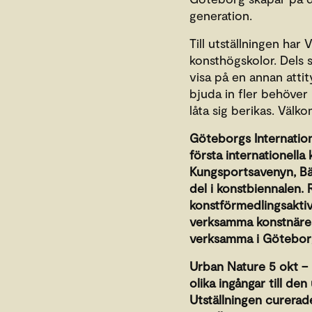
generation.
Till utställningen ha
konsthögskolor. Dels
visa på en annan attity
bjuda in fler behöver 
låta sig berikas. Välk
Göteborgs Internation
första internationella
Kungsportsavenyn, Bä
del i konstbiennalen.
konstförmedlingsaktivi
verksamma konstnärer 
verksamma i Göteborg.
Urban Nature
5 okt – 
olika ingångar till de
Utställningen curerad