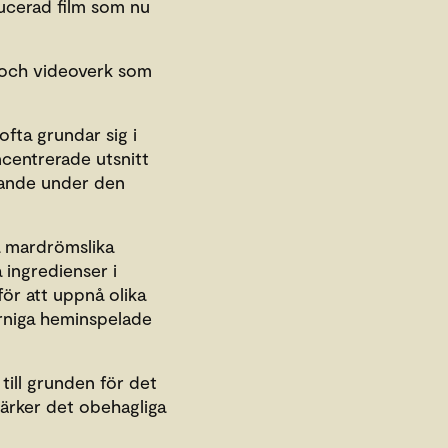
ucerad film som nu
- och videoverk som
ofta grundar sig i
centrerade utsnitt
roande under den
a mardrömslika
 ingredienser i
ör att uppnå olika
korniga heminspelade
till grunden för det
stärker det obehagliga