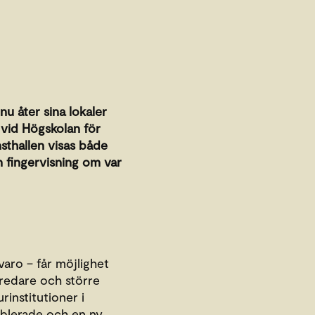
u åter sina lokaler
vid Högskolan för
nsthallen visas både
n fingervisning om var
varo – får möjlighet
bredare och större
institutioner i
ablerade och en ny