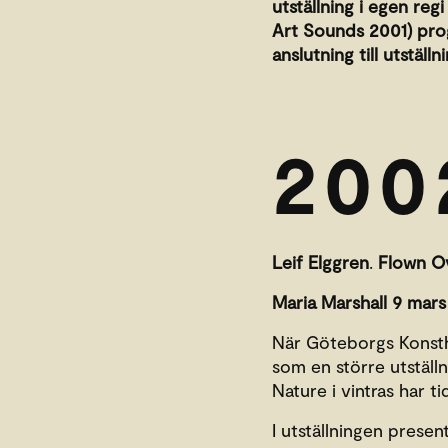
utställning i egen reg
Art Sounds 2001) pro
anslutning till utställ
200
Leif Elggren
.
Flown Ov
Maria Marshall
9 mars 
När Göteborgs Konstha
som en större utställ
Nature i vintras har t
I utställningen prese