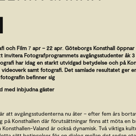
1
fi och Film
7
apr – 22 apr
.
Göteborgs Konsthall öppnar n
tt invitera Fotografprogrammets avgångsstudenter åk 3 
otografi har idag en starkt utvidgad betydelse och på Ko
, videoverk samt fotografi. Det samlade resultatet ger e
fotografin befinner sig
d med inbjudna gäster
ng är att avgångsstudenterna nu åter – efter fem års borta
ing på Konsthallen där förutsättningar finns att möta en 
Konsthallen-Valand är också dynamisk. Två viktiga kultur
tta sätt betingelser för en dialog mellan det redan et