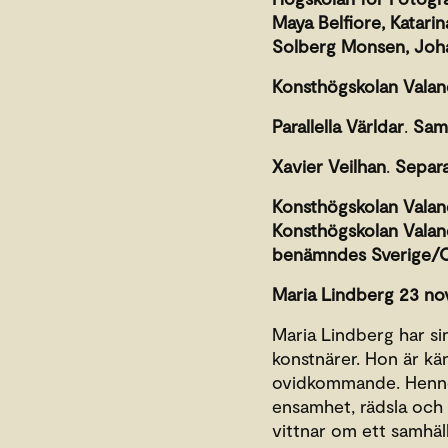
Maya Belfiore, Katarin
Solberg Monsen, Joha
Konsthögskolan Vala
Parallella Världar
.
Saml
Xavier Veilhan
.
Separa
Konsthögskolan Vala
Konsthögskolan Valand
benämndes Sverige/Om
Maria Lindberg
23 nov
Maria Lindberg har si
konstnärer. Hon är kän
ovidkommande. Hennes
ensamhet, rädsla och 
vittnar om ett samhä