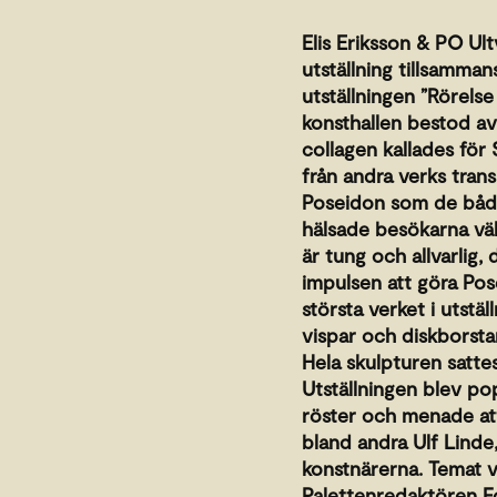
Elis Eriksson & PO Ult
utställning tillsamma
utställningen ”Rörels
konsthallen bestod av 
collagen kallades för 
från andra verks trans
Poseidon som de båda
hälsade besökarna vä
är tung och allvarlig,
impulsen att göra Pose
största verket i utst
vispar och diskborst
Hela skulpturen sattes
Utställningen blev p
röster och menade att 
bland andra Ulf Linde
konstnärerna. Temat v
Palettenredaktören Fo