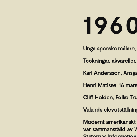
196
Unga spanska målare, 
Teckningar, akvareller,
Karl Andersson, Ansga
Henri Matisse, 16 mars
Cliff Holden, Folke Tr
Valands elevutställnin
Modernt amerikanskt må
var sammanställd av W
Staternas Information