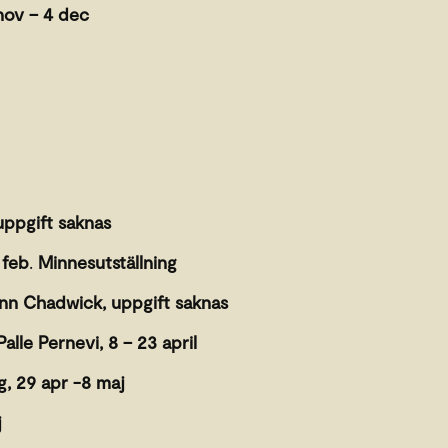
nov – 4 dec
uppgift saknas
 feb
.
Minnesutställning
nn Chadwick, uppgift saknas
lle Pernevi, 8 – 23 april
g, 29 apr -8 maj
j