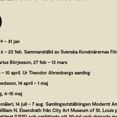
0
9 – 31 jan
 6 – 22 feb
.
Sammanställd av Svenska Konstnärernas Fö
rius Börjesson, 27 feb – 13 mars
 – 10 april
.
Ur Theodor Ahrenbergs samling
uedsson, 14 april – 1 maj
g, 4-15 maj
leri, 14 juli – 7 aug
.
Samlingsutställningen Modernt Am
illiam N. Eisendrath från City Art Museum of St. Louis
stjänst (USIS) och omfattade ett 30-tal verk skapade mel