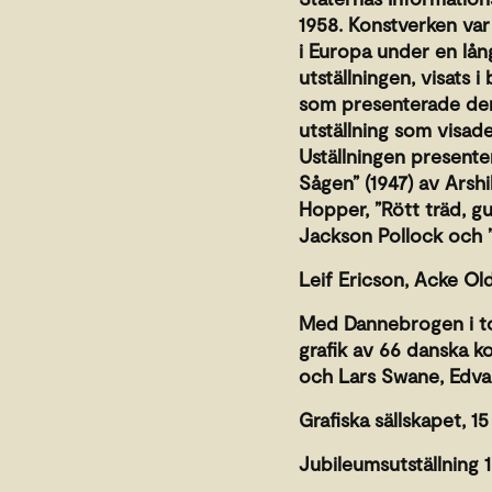
1958. Konstverken var
i Europa under en lå
utställningen, visats 
som presenterade den
utställning som visade
Uställningen presente
Sågen” (1947) av Arsh
Hopper, ”Rött träd, gu
Jackson Pollock och ”
Leif Ericson, Acke Ol
Med Dannebrogen i to
grafik av 66 danska k
och Lars Swane, Edva
Grafiska sällskapet, 1
Jubileumsutställning 