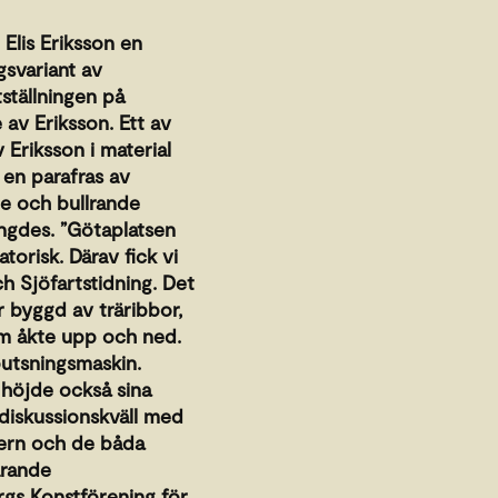
 Elis Eriksson en
gsvariant av
ställningen på
 av Eriksson. Ett av
 Eriksson i material
 en parafras av
e och bullrande
ngdes. ”Götaplatsen
torisk. Därav fick vi
h Sjöfartstidning. Det
 byggd av träribbor,
om åkte upp och ned.
putsningsmaskin.
höjde också sina
 diskussionskväll med
jern och de båda
arande
rgs Konstförening för