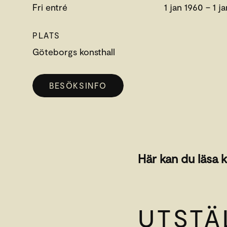
Fri entré
1 jan 1960 – 1 j
PLATS
Göteborgs konsthall
BESÖKSINFO
Här kan du läsa k
UTSTÄ