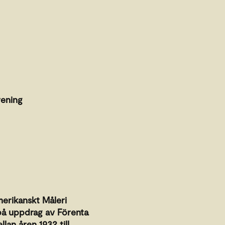
rening
erikanskt Måleri
 på uppdrag av Förenta
lan åren 1932 till