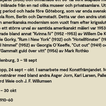
 inlånade från en rad olika museer och privatsamlare. Ut
ng period och hade före Göteborg, som var enda svensk
i bla Rom, Berlin och Darmstadt. Detta var den andra utst
 amerikanska modernism som vuxit fram efter krigsslut
 ett större urval av samtida amerikanskt måleri var 1953 
rade bland annat ”Kvinna IV” (1952 -1953) av Willem De 
ile Gorky, ”Rum i New York” (1932) och ”Hotellfönster” (
l himmel” (1952) av Georgia O´Keeffe, ”Cut out” (1949) oc
Gammalt guld över vitt” (1956) av Mark Rothko
denburg, 3 – 18 sept
pp, 24 sept – okt
.
I samarbete med Konstfrämjandet. Må
onstnärer med bland andra Asger Jorn, Karl Larsen, Palle
rd Weie och J. F. Willumsen
5 – 30 okt
1910-60