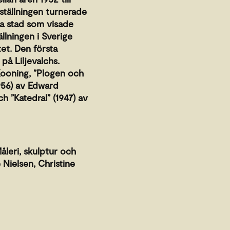
ställningen turnerade
a stad som visade
ällningen i Sverige
et. Den första
på Liljevalchs.
Kooning, ”Plogen och
1956) av Edward
h ”Katedral” (1947) av
leri, skulptur och
 Nielsen, Christine