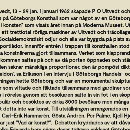
vedt, 13 – 29 jan. I januari 1962 skapade P O Ultvedt och
ns på Göteborgs Konsthall som var något av en Götebor
e i konsten” som visats året innan på Moderna Museet. Ut
ett trettiotal rörliga maskiner av Ultvedt och träcollage
Socialdemokratiskt odjur och alla var byggda på plats av
portlådor. Innanför entrén i trappan till konsthallen stod
 konstnärerna gjort tillsammans. Verket som klapprand
lkommen sattes på och av då porten öppnades och stä
 den saknar mänskliga proportioner, den är pompöst dikta
idon”, sa Eriksson i en intervju i Göteborgs Handels- oc
ällningen hette Göteborg och var en monumental skulptur
ar som viftade och fäktade tillsammans med gardiner s
 i rörelse genom att besökaren satte in sin fot i en sko
opulär och besöktes av cirka 8000 besökare men många 
detta inte var konst. Till utställningen arrangerades en
, Carl-Erik Hammarén, Gösta Andrén, Per Palme, Kjell H
ar just ”Vad är konst?”. Debatten kryddades av att dåv
lke Edwards bara några dagar tidigare anklagat Götebo