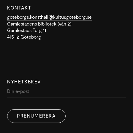
KONTAKT
goteborgs.konsthall@kultur.goteborg.se
Gamlestadens Bibliotek (vån 2)
Gamlestads Torg 11
415 12 Göteborg
NYHETSBREV
DENNA WEBBPLATS ANVÄNDER
SWEDISH
COOKIES
PRENUMERERA
ENGLISH
Denna webbplats använder cookies för att förbättra
användarupplevelsen. Genom att använda vår