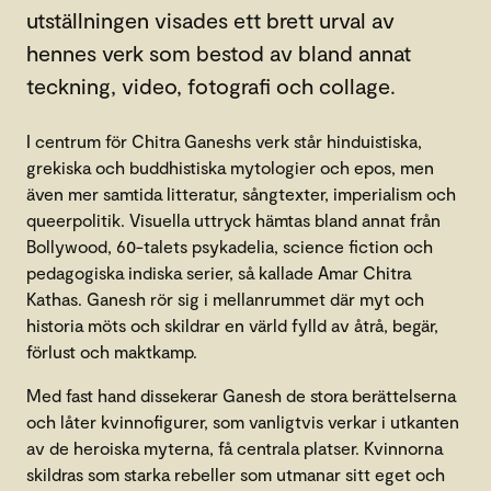
utställningen visades ett brett urval av
hennes verk som bestod av bland annat
teckning, video, fotografi och collage.
I centrum för Chitra Ganeshs verk står hinduistiska,
grekiska och buddhistiska mytologier och epos, men
även mer samtida litteratur, sångtexter, imperialism och
queerpolitik. Visuella uttryck hämtas bland annat från
Bollywood, 60-talets psykadelia, science fiction och
pedagogiska indiska serier, så kallade Amar Chitra
Kathas. Ganesh rör sig i mellanrummet där myt och
historia möts och skildrar en värld fylld av åtrå, begär,
förlust och maktkamp.
Med fast hand dissekerar Ganesh de stora berättelserna
och låter kvinnofigurer, som vanligtvis verkar i utkanten
av de heroiska myterna, få centrala platser. Kvinnorna
skildras som starka rebeller som utmanar sitt eget och