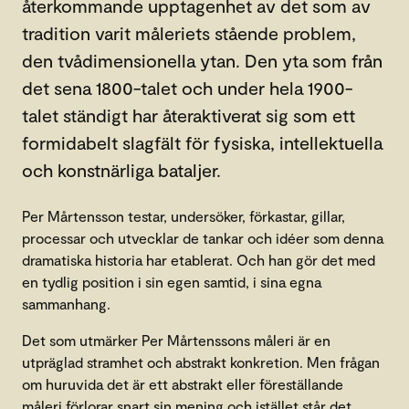
återkommande upptagenhet av det som av
tradition varit måleriets stående problem,
den tvådimensionella ytan. Den yta som från
det sena 1800-talet och under hela 1900-
talet ständigt har återaktiverat sig som ett
formidabelt slagfält för fysiska, intellektuella
och konstnärliga bataljer.
Per Mårtensson testar, undersöker, förkastar, gillar,
processar och utvecklar de tankar och idéer som denna
dramatiska historia har etablerat. Och han gör det med
en tydlig position i sin egen samtid, i sina egna
sammanhang.
Det som utmärker Per Mårtenssons måleri är en
utpräglad stramhet och abstrakt konkretion. Men frågan
om huruvida det är ett abstrakt eller föreställande
måleri förlorar snart sin mening och istället står det