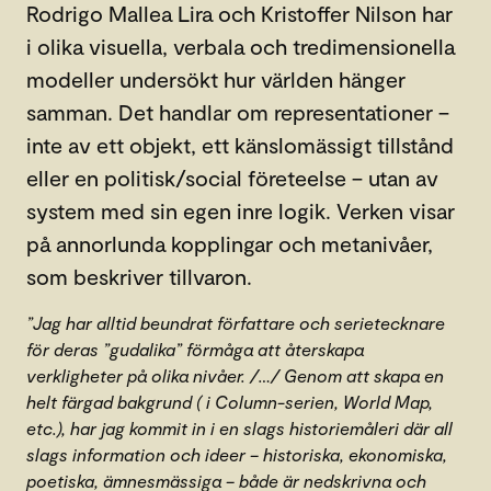
Rodrigo Mallea Lira och Kristoffer Nilson har
i olika visuella, verbala och tredimensionella
modeller undersökt hur världen hänger
samman. Det handlar om representationer –
inte av ett objekt, ett känslomässigt tillstånd
eller en politisk/social företeelse – utan av
system med sin egen inre logik. Verken visar
på annorlunda kopplingar och metanivåer,
som beskriver tillvaron.
”Jag har alltid beundrat författare och serietecknare
för deras ”gudalika” förmåga att återskapa
verkligheter på olika nivåer. /…/ Genom att skapa en
helt färgad bakgrund ( i Column-serien, World Map,
etc.), har jag kommit in i en slags historiemåleri där all
slags information och ideer – historiska, ekonomiska,
poetiska, ämnesmässiga – både är nedskrivna och