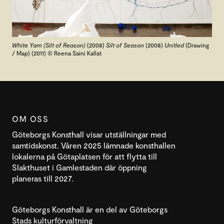
White Yarn (Silt of Reason)
(2008)
Silt of Season
(2008)
Unitled
(Drawing
/ Map) (2011) © Reena Saini Kallat
OM OSS
Göteborgs Konsthall visar utställningar med
samtidskonst. Våren 2025 lämnade konsthallen
lokalerna på Götaplatsen för att flytta till
Slakthuset i Gamlestaden där öppning
planeras till 2027.
Göteborgs Konsthall är en del av Göteborgs
Stads kulturförvaltning