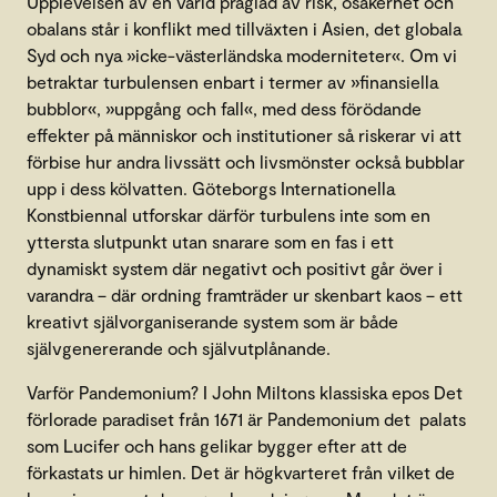
Upplevelsen av en värld präglad av risk, osäkerhet och
obalans står i konflikt med tillväxten i Asien, det globala
Syd och nya »icke-västerländska moderniteter«. Om vi
betraktar turbulensen enbart i termer av »finansiella
bubblor«, »uppgång och fall«, med dess förödande
effekter på människor och institutioner så riskerar vi att
förbise hur andra livssätt och livsmönster också bubblar
upp i dess kölvatten. Göteborgs Internationella
Konstbiennal utforskar därför turbulens inte som en
yttersta slutpunkt utan snarare som en fas i ett
dynamiskt system där negativt och positivt går över i
varandra – där ordning framträder ur skenbart kaos – ett
kreativt självorganiserande system som är både
självgenererande och självutplånande.
Varför Pandemonium? I John Miltons klassiska epos Det
förlorade paradiset från 1671 är Pandemonium det palats
som Lucifer och hans gelikar bygger efter att de
förkastats ur himlen. Det är högkvarteret från vilket de