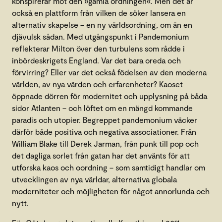
konspirerar mot den »gamla ordningen«. Men det är
också en plattform från vilken de söker lansera en
alternativ skapelse – en ny världsordning, om än en
djävulsk sådan. Med utgångspunkt i Pandemonium
reflekterar Milton över den turbulens som rådde i
inbördeskrigets England. Var det bara oreda och
förvirring? Eller var det också födelsen av den moderna
världen, av nya värden och erfarenheter? Kaoset
öppnade dörren för modernitet och upplysning på båda
sidor Atlanten – och löftet om en mängd kommande
paradis och utopier. Begreppet pandemonium väcker
därför både positiva och negativa associationer. Från
William Blake till Derek Jarman, från punk till pop och
det dagliga sorlet från gatan har det använts för att
utforska kaos och oordning – som samtidigt handlar om
utvecklingen av nya världar, alternativa globala
moderniteter och möjligheten för något annorlunda och
nytt.