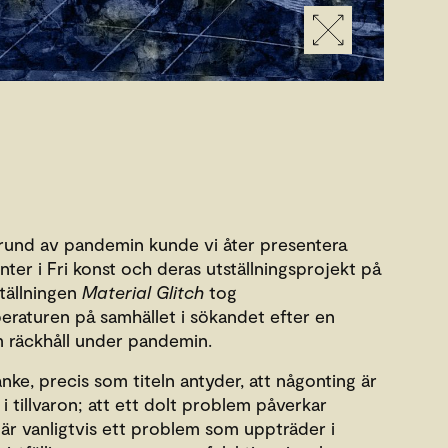
grund av pandemin kunde vi åter presentera
er i Fri konst och deras utställningsprojekt på
ställningen
Material Glitch
tog
raturen på samhället i sökandet efter en
m räckhåll under pandemin.
anke, precis som titeln antyder, att någonting är
 i tillvaron; att ett dolt problem påverkar
 är vanligtvis ett problem som uppträder i