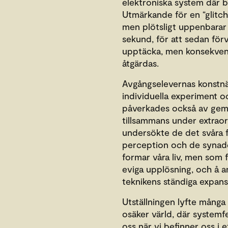
elektroniska system där br
Utmärkande för en “glitch”
men plötsligt uppenbarar 
sekund, för att sedan förvi
upptäcka, men konsekvens
åtgärdas.
Avgångselevernas konstnä
individuella experiment 
påverkades också av gem
tillsammans under extraor
undersökte de det svåra 
perception och de synad
formar våra liv, men som f
eviga upplösning, och å a
teknikens ständiga expans
Utställningen lyfte många
osäker värld, där systemf
oss när vi befinner oss i e