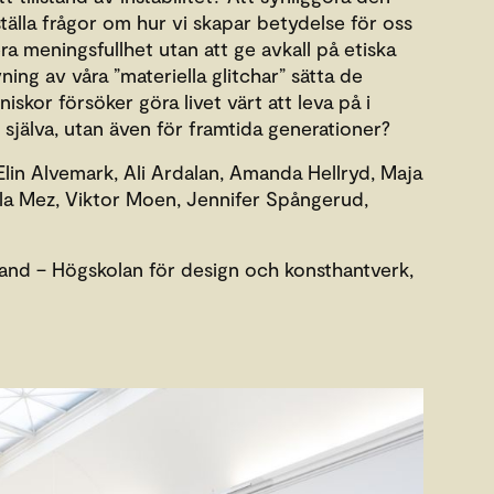
tälla frågor om hur vi skapar betydelse för oss
era meningsfullhet utan att ge avkall på etiska
ing av våra ”materiella glitchar” sätta de
skor försöker göra livet värt att leva på i
 själva, utan även för framtida generationer?
 Elin Alvemark, Ali Ardalan, Amanda Hellryd, Maja
la Mez, Viktor Moen, Jennifer Spångerud,
nd – Högskolan för design och konsthantverk,