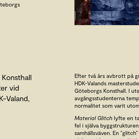
teborgs
Efter två års avbrott på 
 Konsthall
HDK-Valands masterstudent
er vid
Göteborgs Konsthall. I ut
K-Valand,
avgångsstudenterna tempe
normalitet som varit uto
Material Glitch
lyfte en t
fel i själva byggstrukturen
samhällsväven. En ”glitch”