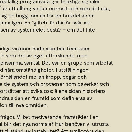
istfällig programvara ger felaktiga signaler.
 är att allting verkar normalt och som det ska,
sig en bugg, om än för en bråkdel av en
nna igen. En ”glitch” är därför svår att
en av systemfelet består – om det inte
rliga visioner hade arbetats fram som
och som del av eget utforskande, men
ensamma samtal. Det var en grupp som arbetat
dinära omständigheter. I utställningen
förhållandet mellan kropp, begär och
e de system och processer som påverkar och
ortsätter att svika oss: å ena sidan historiens
ndra sidan en framtid som definieras av
ion till nya områden.
 frågor. Vilket medvetande framträder i en
el blir det nya normala? Hur behöver vi utrusta
tt tillstånd av instabilitet? Att synliggöra den