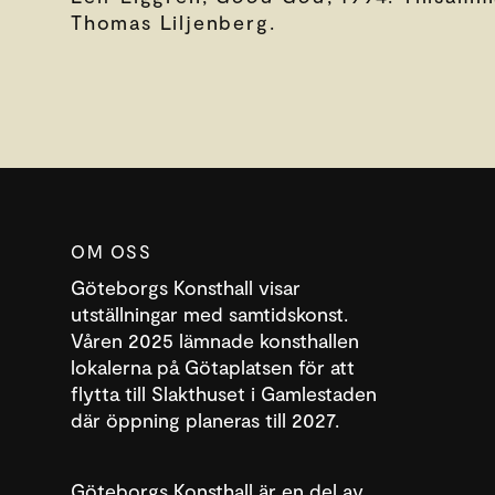
Thomas Liljenberg.
OM OSS
Göteborgs Konsthall visar
utställningar med samtidskonst.
Våren 2025 lämnade konsthallen
lokalerna på Götaplatsen för att
flytta till Slakthuset i Gamlestaden
där öppning planeras till 2027.
DENNA WEBBPLATS ANVÄNDER COOKIES
SWEDISH
Göteborgs Konsthall är en del av