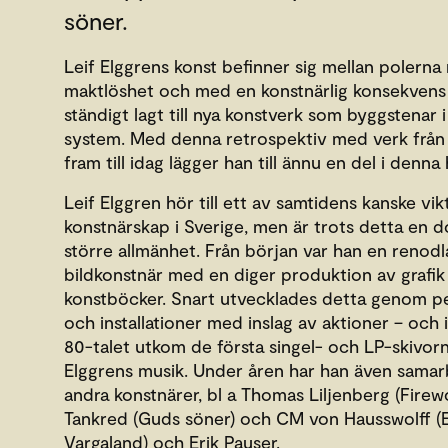
söner.
Leif Elggrens konst befinner sig mellan polern
maktlöshet och med en konstnärlig konsekvens
ständigt lagt till nya konstverk som byggstenar i
system. Med denna retrospektiv med verk från 
fram till idag lägger han till ännu en del i denna 
Leif Elggren hör till ett av samtidens kanske vik
konstnärskap i Sverige, men är trots detta en do
större allmänhet. Från början var han en renod
bildkonstnär med en diger produktion av grafik
konstböcker. Snart utvecklades detta genom 
och installationer med inslag av aktioner – och 
80-talet utkom de första singel- och LP-skivo
Elggrens musik. Under åren har han även sama
andra konstnärer, bl a Thomas Liljenberg (Firewo
Tankred (Guds söner) och CM von Hausswolff (E
Vargaland) och Erik Pauser.