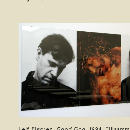
Leif Elggren,
Good God
, 1994. Tillsam