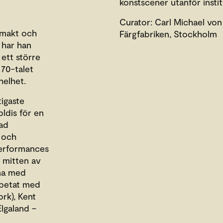
konstscener utanför insti
Curator: Carl Michael vo
a makt och
Färgfabriken, Stockholm
 har han
 ett större
70-talet
helhet.
tigaste
ldis för en
lad
 och
performances
i mitten av
rna med
rbetat med
rk), Kent
lgaland –