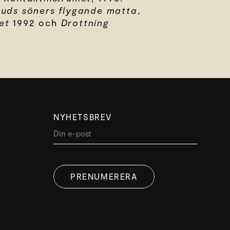
uds söners flygande matta
,
et
1992 och
Drottning
NYHETSBREV
PRENUMERERA