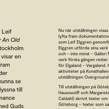
Nu när utställningen visas i
 Leif
lyfta fram dokumentatio
y An Old
som Leif Elggren genomför
Stockholm
Elggren utförde sina verk
och – inte minst – Galleri
 visar en
verk första gången redan 
fram
för Elgaland – Vargaland. 
aktiviteter på Konsthalle
der
utställningen Overground
kunna se
Till utställningen på Göt
yssna till
Hausswolff och Margareta
rmance
Caidahl) skrivit texter om
Göteborg – texter som sam
 med Guds