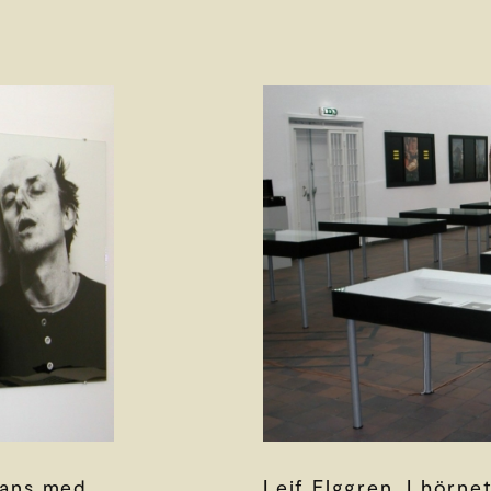
mans med
Leif Elggren. I hörne