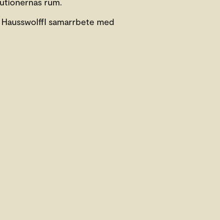
tutionernas rum.
n HausswolffI samarrbete med