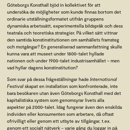
Göteborgs Konsthall bjöd in kollektivet för att
undersöka de möjligheter som kunde finnas bortom det
ordinarie utställningsformatet utifrån gruppens
dynamiska arbetssätt, experimentella bildspråk och dess
teatrala och teoretiska strategier. På vilket sätt vittnar
den samtida konstinstitutionen om samhällets framsteg
och motgångar? En generaliserad sammanfattning skulle
kunna vara att museet under 1800-talet hyllade
nationen och under 1900-talet industrisamhället – men
vad hyllar dagens konstinstitution?
Som svar på dessa frågeställningar hade
International
Festival
skapat en installation som konfronterade, inte
bara besökaren utan även Göteborgs Konsthall med det
kapitalistiska system som genomsyrar livets alla
aspekter på 2000-talet. Idag fungerar även den enskilda
individen eller konsumenten som arbetare, då oftast
ofrivilligt eller genom ett utbyte av tillgångar, t.ex.
genom ett socialt nätverk – varje gång du loggar in på