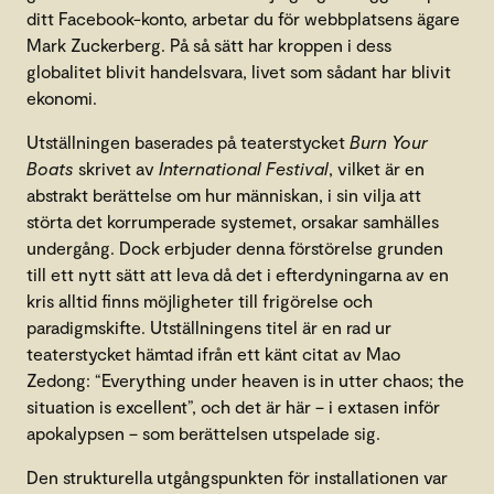
ditt Facebook-konto, arbetar du för webbplatsens ägare
Mark Zuckerberg. På så sätt har kroppen i dess
globalitet blivit handelsvara, livet som sådant har blivit
ekonomi.
Utställningen baserades på teaterstycket
Burn Your
Boats
skrivet av
International Festival
, vilket är en
abstrakt berättelse om hur människan, i sin vilja att
störta det korrumperade systemet, orsakar samhälles
undergång. Dock erbjuder denna förstörelse grunden
till ett nytt sätt att leva då det i efterdyningarna av en
kris alltid finns möjligheter till frigörelse och
paradigmskifte. Utställningens titel är en rad ur
teaterstycket hämtad ifrån ett känt citat av Mao
Zedong: “Everything under heaven is in utter chaos; the
situation is excellent”, och det är här – i extasen inför
apokalypsen – som berättelsen utspelade sig.
Den strukturella utgångspunkten för installationen var