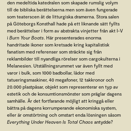
den medeltida katedralen som skapade rumslig volym
till de bibliska berättelserna men som även fungerade
som teaterscen åt de litturgiska dramerna. Stora salen
på Göteborgs Konsthall hade på ett liknande sätt fyllts
med berättelser i form av abstrakta vinjetter från akt I-V
i
Burn Your Boats
. Här presenterades enorma
handritade ikoner som kretsade kring kapitalistisk
fanatism med referenser som sträckte sig från
reklambilder till nyandliga rörelser som cargokulterna i
Melanesien. Utställningsrummet var även fyllt med
varor i bulk, som 1000 badbollar, lådor med
tatueringsmaskiner, 40 megafoner, 12 takkronor och
20.000 plastpåsar, objekt som representerar en typ av
estetik och de konsumtionsmönster som präglar dagens
samhälle. Är det fortfarande möjligt att kringgå eller
bättra på dagens korrumperande ekonomiska system,
eller är omstörtning och omstart enda lösningen såsom
Everything Under Heaven Is Total Chaos
antydde?