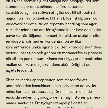
Idris Khan närmar sig det väldiga och omöjliga, det som
stundom äger det sublimas alla förutsättande
karaktärsdrag, i en strävan att göra det till sitt och nå
någon form av förståelse. I Khans bilder, skulpturer och
videoverk är det alltid en repetitiv handling som äger
rum, där minnet av det föregående lever kvar och aktivt
påverkar nästföljande moment. En bild, en skulptur eller
en video är därmed en koncentration av lika
koncentrerade unika ögonblick. Den kronologiska tidens
hierarki löses upp och genom en metamorfosisk process
blir allt en punkt i nuet. Khans verk bygger en berättelse
mellan den kosmologiska tidens obönhörlighet och
jagets levda tid.
Khan använder appropriation som metod för att
undersöka den konsthistoria han själv är en del av. Inte
minst har han intresserat sig för minimalismen. I de
enskilda verken tillgodogjorde han sig historien på flera
nivåer samtidigt. Ett tydligt exempel på detta är