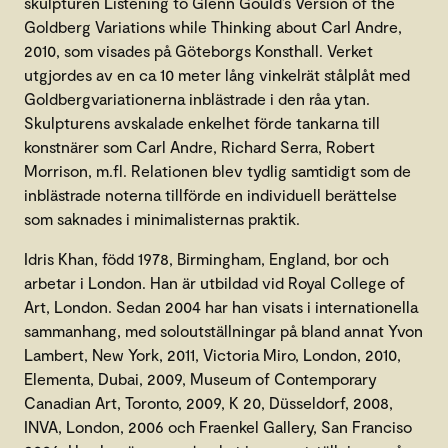
skulpturen Listening to Glenn Gould’s Version of the
Goldberg Variations while Thinking about Carl Andre,
2010, som visades på Göteborgs Konsthall. Verket
utgjordes av en ca 10 meter lång vinkelrät stålplåt med
Goldbergvariationerna inblästrade i den råa ytan.
Skulpturens avskalade enkelhet förde tankarna till
konstnärer som Carl Andre, Richard Serra, Robert
Morrison, m.fl. Relationen blev tydlig samtidigt som de
inblästrade noterna tillförde en individuell berättelse
som saknades i minimalisternas praktik.
Idris Khan, född 1978, Birmingham, England, bor och
arbetar i London. Han är utbildad vid Royal College of
Art, London. Sedan 2004 har han visats i internationella
sammanhang, med soloutställningar på bland annat Yvon
Lambert, New York, 2011, Victoria Miro, London, 2010,
Elementa, Dubai, 2009, Museum of Contemporary
Canadian Art, Toronto, 2009, K 20, Düsseldorf, 2008,
INVA, London, 2006 och Fraenkel Gallery, San Franciso