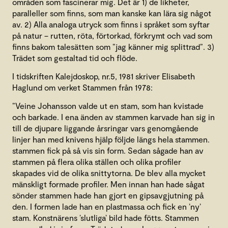
områden som fascinerar mig. Det är 1) de likheter,
paralleller som finns, som man kanske kan lära sig något
av. 2) Alla analoga utryck som finns i språket som syftar
på natur – rutten, röta, förtorkad, förkrymt och vad som
finns bakom talesätten som ”jag känner mig splittrad”. 3)
Trädet som gestaltad tid och flöde.
I tidskriften Kalejdoskop, nr.5, 1981 skriver Elisabeth
Haglund om verket Stammen från 1978:
”Veine Johansson valde ut en stam, som han kvistade
och barkade. I ena änden av stammen karvade han sig in
till de djupare liggande årsringar vars genomgående
linjer han med knivens hjälp följde längs hela stammen.
stammen fick på så vis sin form. Sedan sågade han av
stammen på flera olika ställen och olika profiler
skapades vid de olika snittytorna. De blev alla mycket
mänskligt formade profiler. Men innan han hade sågat
sönder stammen hade han gjort en gipsavgjutning på
den. I formen lade han en plastmassa och fick en ’ny’
stam. Konstnärens ’slutliga’ bild hade fötts. Stammen