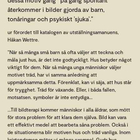
dessa motiv gång ¨på gång spontant
återkommer i bilder gjorda av barn,
tonåringar och psykiskt ’sjuka’.”
ur förordet till katalogen av utställningsamanuens,
Håkan Wettre.
”När så många små barn så ofta väljer att teckna och
måla just hus, är det inte godtyckligt. Hus betyder något
viktigt för dem. När så många unga människor väljer
motivet träd, har vi samma anledning att
uppmärksamma detta. Förenklat, kan vi säja, att hus står
för trygghet. Träd för växande. Eller, i båda fallen,
motsatsen. symboler är inte entydiga…
…Till bildterapi kommer människor i alla åldrar, som mött
för stora problem för att klara dem själva. Bild kan vara
ett effektivt medel att bearbeta såna problem. Också i
de situationerna blir motiven hus och träd vanliga. Inom
kristendomen möter vi många exempel. Guds hus,