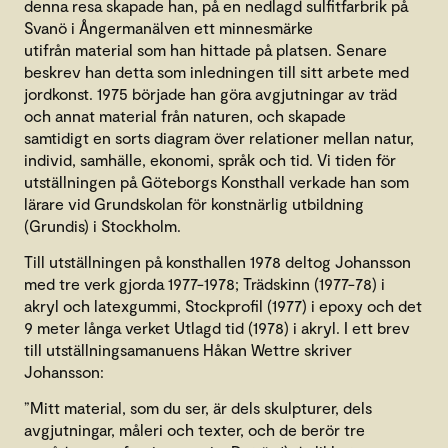
denna resa skapade han, på en nedlagd sulfitfarbrik på
Svanö i Ångermanälven ett minnesmärke
utifrån material som han hittade på platsen. Senare
beskrev han detta som inledningen till sitt arbete med
jordkonst. 1975 började han göra avgjutningar av träd
och annat material från naturen, och skapade
samtidigt en sorts diagram över relationer mellan natur,
individ, samhälle, ekonomi, språk och tid. Vi tiden för
utställningen på Göteborgs Konsthall verkade han som
lärare vid Grundskolan för konstnärlig utbildning
(Grundis) i Stockholm.
Till utställningen på konsthallen 1978 deltog Johansson
med tre verk gjorda 1977-1978; Trädskinn (1977-78) i
akryl och latexgummi, Stockprofil (1977) i epoxy och det
9 meter långa verket Utlagd tid (1978) i akryl. I ett brev
till utställningsamanuens Håkan Wettre skriver
Johansson:
”Mitt material, som du ser, är dels skulpturer, dels
avgjutningar, måleri och texter, och de berör tre