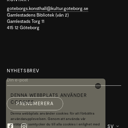
goteborgs.konsthall@kultur.goteborg.se
Gamlestadens Bibliotek (vån 2)
Gamlestads Torg 11
415 12 Göteborg
NYHETSBREV
DENNA WEBBPLATS ANVÄNDER
SWEDISH
COOKIES
PRENUMERERA
ENGLISH
Denna webbplats använder cookies för att förbättra
användarupplevelsen. Genom att använda vår
webbplats samtycker du till alla cookies i enlighet med
SV