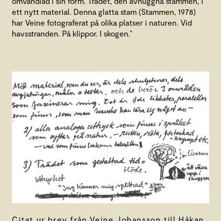
omvandlad i sin form. Trädet, den avhuggna stammen, i
ett nytt material. Denna glatta stam (Stammen, 1978)
har Veine fotograferat på olika platser i naturen. Vid
havsstranden. På klippor. I skogen.”
Citat ur brev från Veine Johansson till Håkan